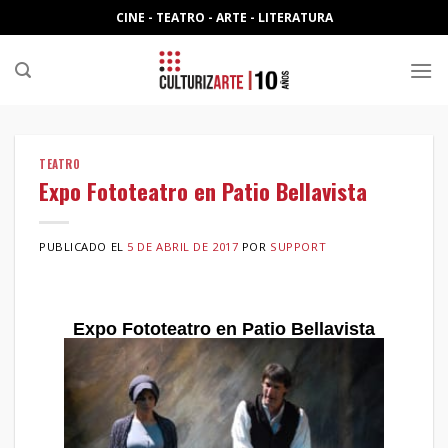
Skip
CINE - TEATRO - ARTE - LITERATURA
to
content
TEATRO
Expo Fototeatro en Patio Bellavista
PUBLICADO EL
5 DE ABRIL DE 2017
POR
SUPPORT
Expo Fototeatro en Patio Bellavista