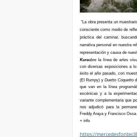
“La obra presenta un muestrario
consciente como medio de reflexi
práctica del caminar, buscand
narrativa personal en nuestra re
representación y causa de nuest
Kura
abre la línea de artes vi
con diversas exposiciones a lo
éxito el año pasado, con mue
(El Rumpy) y
Duetto Coquetto
d
que van en la línea programát
escénicas y a la experimentac
variante complementaria que p
nos adjudicó para la permanen
Freddy Araya y Francisco Ossa
+ info
https://mercedesfontecil