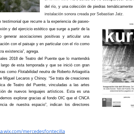
del río, y una colección de piedras temáticamente
instalación sonora creada por Sebastian Jatz.
 testimonial que recurre a la experiencia de paseo-
ón y del ejercicio estético que surge a partir de la
o generar asociaciones positivas y articular una
lación con el paisaje y en particular con el río como
ra existencia”, agrega.
suales 2018 de Teatro del Puente que lo mantendrá
 largo de esta temporada y que se inició con gran
stras como
Flotabilidad neutra
de Roberto Artiagoitía
e Miguel Lecaros y Chinoy. “Se trata de creaciones
ica de Teatro del Puente, vinculadas a las artes
ión de nuevos lenguajes artísticos. Esta es una
odemos explorar gracias al fondo OIC que el CNCA
cia de nuestra espacio”, indican los directores
.
la.wix.com/mercedesfontecilla