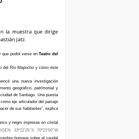
O
an la muestra que dirige
stián Jatz.
 y que podrá verse en
Teatro del
rido del Río Mapocho y cómo éste
omencé una nueva investigación
mento geográfico, patrimonial y
a ciudad de Santiago. Una puesta
 como eje articulador del paisaje
hacer de sus habitantes”, explica
nco y negro impresas en cristal
IGEN: 33º22’25’’S 70º23’50’’W
 sombra humana sobre el caudal