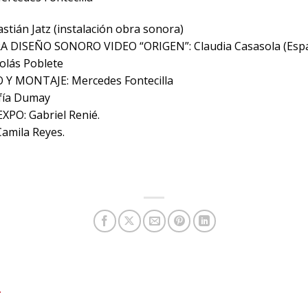
tián Jatz (instalación obra sonora)
DISEÑO SONORO VIDEO “ORIGEN”: Claudia Casasola (Esp
lás Poblete
Y MONTAJE: Mercedes Fontecilla
fía Dumay
PO: Gabriel Renié.
amila Reyes.
T