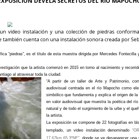
EXPOSICIÓN DEVELA SECRETOS DEL RÍO MAPOCH
un video instalación y una colección de piedras conform
e también cuenta con una instalación sonora creada por Seba
ica “piedras”, es el título de esta muestra dirigida por Mercedes Fontecilla
nvestigación que la artista comenzó en 2015 en torno al nacimiento y recor
ntiago al atravesar toda la ciudad.
“A partir de un taller de Arte y Patrimonio, c
audiovisual centrada en el río Mapocho como ele
simbólico que fundamenta y explica el origen de l
en valor audiovisual que muestra la poética del río
natural y de todo el surgimiento de la urbe y el que
la artista.
La exposición se compone de 22 fotografías en bla
templado, un video instalación denominado
“OR
17.67km 65.3ºNE”
, donde se ve desaparecer una