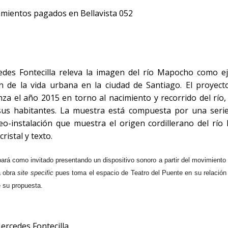
amientos pagados en Bellavista 052
edes Fontecilla releva la imagen del río Mapocho como eje
ón de la vida urbana en la ciudad de Santiago. El proyec
za el año 2015 en torno al nacimiento y recorrido del río,
sus habitantes. La muestra está compuesta por una serie
ideo-instalación que muestra el origen cordillerano del rí
ristal y texto.
ipará como invitado presentando un dispositivo sonoro a partir del movimient
a obra
site specific
pues toma el espacio de Teatro del Puente en su relación
e su propuesta.
rcedes Fontecilla