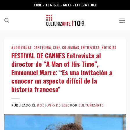
Skip
CINE - TEATRO - ARTE - LITERATURA
to
content
AUDIOVISUAL
,
CARTELERA
,
CINE
,
COLUMNAS
,
ENTREVISTA
,
NOTICIAS
FESTIVAL DE CANNES Entrevista al
director de “A Man of His Time”,
Emmanuel Marre: “Es una invitación a
conocer un aspecto difícil de la
historia francesa”
PUBLICADO EL
8 DE JUNIO DE 2026
POR
CULTURIZARTE