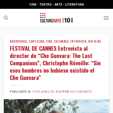
Skip
CINE - TEATRO - ARTE - LITERATURA
to
content
AUDIOVISUAL
,
CARTELERA
,
CINE
,
COLUMNAS
,
ENTREVISTA
,
NOTICIAS
FESTIVAL DE CANNES Entrevista al
director de “Che Guevara: The Last
Companions”, Christophe Réveille: “Sin
esos hombres no hubiese existido el
Che Guevara”
PUBLICADO EL
12 DE JUNIO DE 2026
POR
CULTURIZARTE