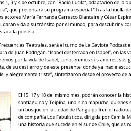
ìas 1, 3 y 4 de octubre, con “Radio Lucila”, adaptación de la 
iela”, que presentará su programa especial “Tras la huella d
los actores María Fernanda Carrasco Blancaire y César Espino
li, darán vida a su tránsito por el mundo, para descubrir y c
estacada poetisa.
recuencias Teatrales, será el turno de La Gaviota Podcast el
bra de Juan Radrigán, “Isabel desterrada en Isabel”, en las v
jaremos por la vida de Isabel, conoceremos sus amores, sus g
ida, de su destierro y de este presente donde ya nadie escuc
 y alegremente triste”, sintetizaron desde el proyecto de 
El 15, 17 y 18 del mismo mes, podrán conocer la his
santiaguina y Teipina, una niña mapuche, quienes 
un bosque en la ciudad de Panguipulli en el radiote
de compañía Los Fabulísticos, dirigida por Camila M
una historia que sucede en el sur de Chile, que es n