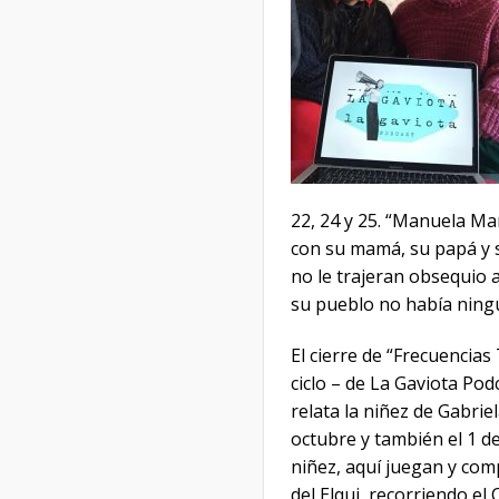
22, 24 y 25. “Manuela Ma
con su mamá, su papá y 
no le trajeran obsequio a
su pueblo no había ningun
El cierre de “Frecuencias
ciclo – de La Gaviota Po
relata la niñez de Gabrie
octubre y también el 1 d
niñez, aquí juegan y comp
del Elqui, recorriendo el 