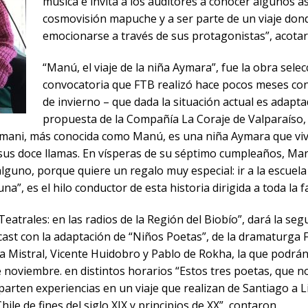
música e invita a los auditores a conocer algunos a
cosmovisión mapuche y a ser parte de un viaje dond
emocionarse a través de sus protagonistas”, acotar
“Manú, el viaje de la niña Aymara”, fue la obra selec
convocatoria que FTB realizó hace pocos meses con e
de invierno – que dada la situación actual es adaptad
propuesta de la Compañía La Coraje de Valparaíso, 
mani, más conocida como Manú, es una niña Aymara que vive 
sus doce llamas. En vísperas de su séptimo cumpleaños, Ma
lguno, porque quiere un regalo muy especial: ir a la escuel
a”, es el hilo conductor de esta historia dirigida a toda la fa
 Teatrales: en las radios de la Región del Biobío”, dará la s
dcast con la adaptación de “Niños Poetas”, de la dramaturga 
la Mistral, Vicente Huidobro y Pablo de Rokha, la que podrán
e noviembre. en distintos horarios “Estos tres poetas, que n
arten experiencias en un viaje que realizan de Santiago a Li
Chile de fines del siglo XIX y principios de XX”, contaron.