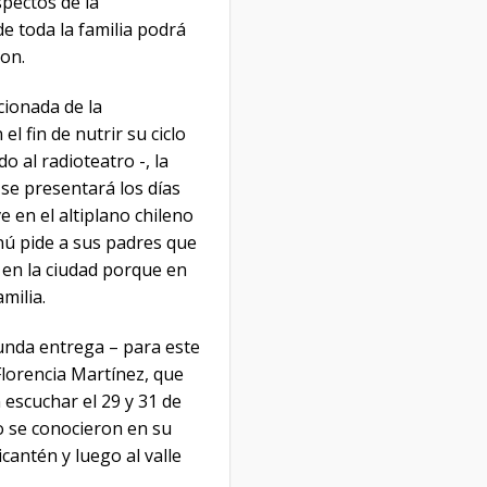
spectos de la
e toda la familia podrá
on.
cionada de la
l fin de nutrir su ciclo
o al radioteatro -, la
se presentará los días
en el altiplano chileno
nú pide a sus padres que
a en la ciudad porque en
milia.
egunda entrega – para este
Florencia Martínez, que
 escuchar el 29 y 31 de
o se conocieron en su
cantén y luego al valle