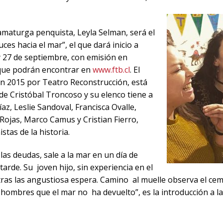
ramaturga penquista, Leyla Selman, será el
ces hacia el mar”, el que dará inicio a
6 y 27 de septiembre, con emisión en
 que podrán encontrar en
www.ftb.cl
. El
n 2015 por Teatro Reconstrucción, está
 de Cristóbal Troncoso y su elenco tiene a
íaz, Leslie Sandoval, Francisca Ovalle,
 Rojas, Marco Camus y Cristian Fierro,
tas de la historia.
‌ ‌deudas,‌ ‌sale‌ ‌a‌ ‌la‌ ‌mar‌ ‌en‌ ‌un‌ ‌día‌ ‌de‌
arde.‌ ‌Su‌ ‌ joven‌ ‌hijo,‌ ‌sin‌ ‌experiencia‌ ‌en‌ ‌el‌
 ‌tras‌ ‌las‌ ‌angustiosa‌ ‌espera.‌ ‌Camino‌ ‌ al‌ ‌muelle‌ ‌observa‌ ‌el‌ ‌ce
los‌ ‌hombres‌ ‌que‌ ‌el‌ ‌mar‌ ‌no‌ ‌ ha‌ ‌devuelto”, es la introducción 