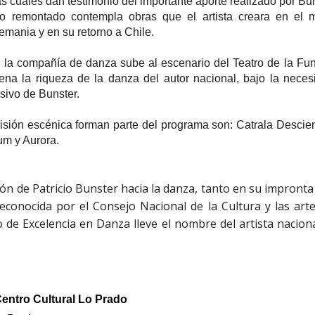
s cuales dan testimonio del importante aporte realizado por Bu
orio remontado contempla obras que el artista creara en el 
lemania y en su retorno a Chile.
, la compañía de danza sube al escenario del Teatro de la Fu
na la riqueza de la danza del autor nacional, bajo la necesi
rsivo de Bunster.
isión escénica forman parte del programa son: Catrala Desci
um y Aurora.
ón de Patricio Bunster hacia la danza, tanto en su impront
reconocida por el Consejo Nacional de la Cultura y las art
de Excelencia en Danza lleve el nombre del artista naciona
Centro Cultural Lo Prado