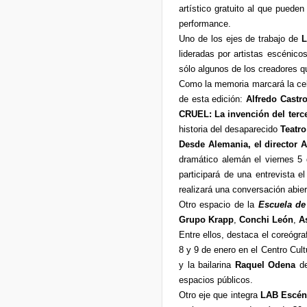
artístico gratuito al que pueden
performance.
Uno de los ejes de trabajo de
L
lideradas por artistas escénic
sólo algunos de los creadores q
Como la memoria marcará la ce
de esta edición:
Alfredo Castr
CRUEL: La invención del terc
historia del desaparecido
Teatr
Desde Alemania, el director 
dramático alemán el viernes 5 
participará de una entrevista 
realizará una conversación abie
Otro espacio de la
Escuela de
Grupo Krapp
,
Conchi León
,
A
Entre ellos, destaca el coreógra
8 y 9 de enero en el Centro Cul
y la bailarina
Raquel Odena
de
espacios públicos.
Otro eje que integra
LAB Escén