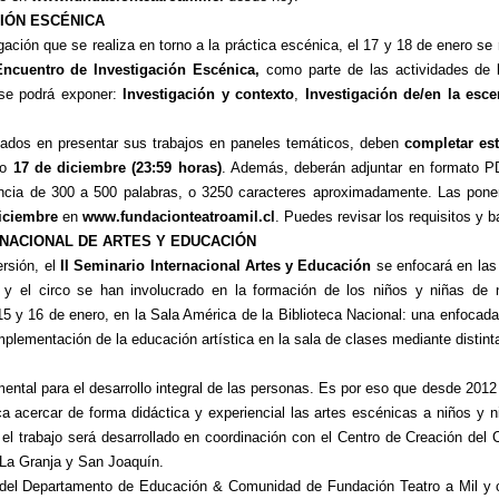
IÓN ESCÉNICA
gación que se realiza en torno a la práctica escénica, el 17 y 18 de enero se r
Encuentro de Investigación Escénica
,
como parte de las actividades de
 se podrá exponer:
Investigación y contexto
,
Investigación de/en la esc
ados en presentar sus trabajos en paneles temáticos, deben
completar
es
go
17 de diciembre (23:59 horas)
. Además, deberán adjuntar en formato 
ncia de 300 a 500 palabras, o 3250 caracteres aproximadamente. Las pone
iciembre
en
www.fundacionteatroamil.cl
.
Puedes revisar los requisitos y 
NACIONAL DE ARTES Y EDUCACIÓN
rsión, el
II Seminario Internacional Artes y Educación
se enfocará en las
y el circo se han involucrado en la formación de los niños y niñas de n
15 y 16 de enero, en la Sala América de la Biblioteca Nacional
: una enfocada
implementación de la educación artística en la sala de clases mediante distin
mental para el desarrollo integral de las personas. Es por eso que desde 201
 acercar de forma didáctica y experiencial las artes escénicas a niños y 
el trabajo será desarrollado en coordinación con el Centro de Creación del 
 La Granja y San Joaquín.
del Departamento de Educación & Comunidad de Fundación Teatro a Mil y 