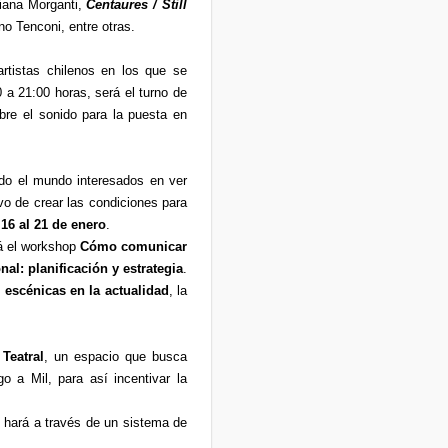
iana Morganti,
Centaures / Still
o Tenconi, entre otras.
rtistas chilenos en los que se
0 a 21:00 horas, será el turno de
bre el sonido para la puesta en
do el mundo interesados en ver
vo de crear las condiciones para
l
16 al 21 de enero
.
rá el workshop
Cómo comunicar
al: planificación y estrategia
.
 escénicas en la actualidad
, la
 Teatral
, un espacio que busca
o a Mil, para así incentivar la
se hará a través de un sistema de