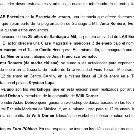
 acceder desde estudiantes y artistas, a cualquier interesado en el teatro, l
AB Escénico
es la
Escuela de verano
, una instancia que ofrece diversos
os que serán parte de la programación de Santiago a Mil.
Antu Romero
,
Ivo
ue guiarán estos encuentros.
lebración de los
25 años
de Santiago a Mil,
la primera actividad de
LAB Es
o
. El actor ofrecerá una Clase Magistral el miércoles
3 de enero
bajo el no
er cuerpo
en el Teatro Camilo Henríquez. Ese mismo día, se inaugurará una m
o La Memoria
con trabajos de
Juan Francisco Somalo.
Antu Romero (de madre chilena)
, se suma a las actividades para exponer s
de enero en la Escuela de Teatro de la Universidad Finis Terrae. Mientras,
el 12 de enero en Centro GAM y, en la misma línea, el 19 de enero en el T
rta con el polaco
Krystian Lupa
.
 verano
son los
workshops
, que en esta edición serán realizados por ar
stad Deboo
y miembros de la compañía de
Willi Dorner
.
fo indio
Astad Deboo
quien guiará un workshop de danza basado en las técn
tural Escuela Moderna de Música. Y, en el mismo lugar, pero el 12 de enero, 
 la compañía de
Willi Dorner
liderarán un workshop teórico práctico sobr
ico
es
Foro Público
. En ese espacio, se insertan los diálogos abiertos con