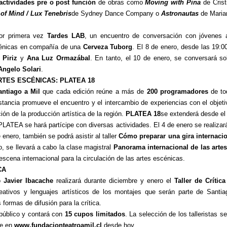
actividades pre o post función
de obras como
Moving with Pina
de Crist
of Mind / Lux Tenebris
de Sydney Dance Company o
Astronautas
de Marian
por primera vez
Tardes LAB
, un encuentro de conversación con jóvenes a
scénicas en compañía de una
Cerveza Tuborg
. El 8 de enero, desde las 19:0
 Piriz
y
Ana Luz Ormazábal
. En tanto, el 10 de enero, se conversará so
Angelo Solari
.
TES ESCÉNICAS: PLATEA 18
antiago a Mil
que cada edición reúne a más de
200 programadores
de to
stancia promueve el encuentro y el intercambio de experiencias con el objeti
ción de la producción artística de la región.
PLATEA 18
se extenderá desde e
LATEA se hará partícipe con diversas actividades. El 4 de enero se realiza
 enero, también se podrá asistir al taller
Cómo preparar una gira internacion
o, se llevará a cabo la clase magistral
Panorama internacional de las artes
escena internacional para la circulación de las artes escénicas.
CA
ro
Javier Ibacache
realizará durante diciembre y enero el
Taller de Crítica
eativos y lenguajes artísticos de los montajes que serán parte de Santiag
 formas de difusión para la crítica.
o público y contará con
15 cupos limitados
. La selección de los talleristas 
le en
www.fundacionteatroamil.cl
desde hoy.