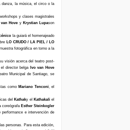
a danza, la música, el circo o la
 workshops y clases magistrales
 van Hove
y
Krystian Lupa
son
cénico
la guiará el homenajeado
mbre
LO CRUDO / LA PIEL / LO
uestra fotográfica en torno a la
u visión acerca del teatro post-
 el director belga
Ivo van Hove
eatro Municipal de Santiago, se
tistas como
Mariano Tenconi
, el
icas del
Kathak
y el
Kathakali
el
la coreógrafa
Esther Steinkogler
e performance e intervención de
 las personas. Para esta edición,