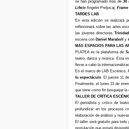
se han programado más de
30 
Life
de Angelin Preljocaj,
Frame 
TARDES LAB
En esta edición se realizará 
reflexionará sobre las artes e
las jóvenes directoras
Trinidad
escena con
Daniel Marabolí
y
MÁS ESPACIOS PARA LAS AR
PLATEA es la plataforma de
S
teatro, danza y música. Esta in
llevar a cabo la internacionaliza
En el marco de LAB Escénico, P
tu espectáculo
. El jueves 11 de
Finalmente, el lunes 15 de ener
que tiene como fin bosquejar la 
TALLER DE CRÍTICA ESCÉNI
El periodista y crítico de teat
profundizar en los procesos cr
elaboración de análisis y nuevas
El taller será gratuito para tod
postulación que estará disponib