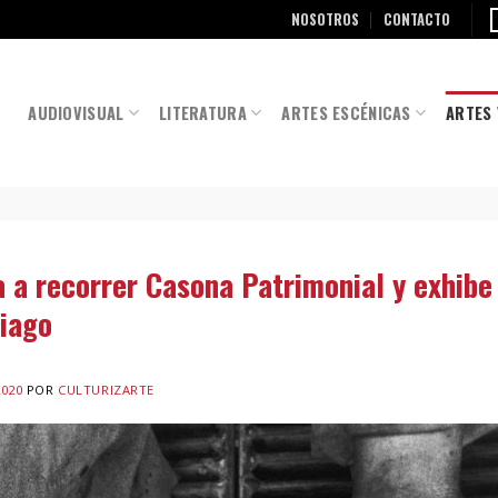
NOSOTROS
CONTACTO
AUDIOVISUAL
LITERATURA
ARTES ESCÉNICAS
ARTES 
a a recorrer Casona Patrimonial y exhibe
tiago
2020
POR
CULTURIZARTE