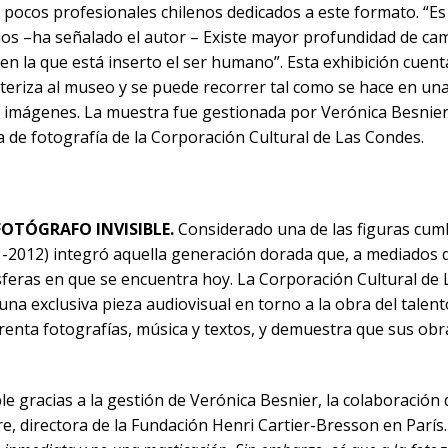
pocos profesionales chilenos dedicados a este formato. “
orios –ha señalado el autor – Existe mayor profundidad de ca
en la que está inserto el ser humano”. Esta exhibición cuen
cteriza al museo y se puede recorrer tal como se hace en una
as imágenes. La muestra fue gestionada por Verónica Besnie
 de fotografía de la Corporación Cultural de Las Condes.
 FOTÓGRAFO INVISIBLE.
Considerado una de las figuras cumb
1-2012) integró aquella generación dorada que, a mediados de
 esferas en que se encuentra hoy. La Corporación Cultural d
una exclusiva pieza audiovisual en torno a la obra del talent
enta fotografías, música y textos, y demuestra que sus obr
le gracias a la gestión de Verónica Besnier, la colaboració
e, directora de la Fundación Henri Cartier-Bresson en París.