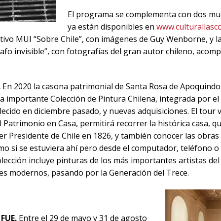
El programa se complementa con dos mue
ya están disponibles en
www.culturallasco
ctivo MUI “Sobre Chile”, con imágenes de Guy Wenborne, y la
rafo invisible”, con fotografías del gran autor chileno, aco
.
En 2020 la casona patrimonial de Santa Rosa de Apoquindo
 importante Colección de Pintura Chilena, integrada por el 
llecido en diciembre pasado, y nuevas adquisiciones. El tour v
l Patrimonio en Casa, permitirá recorrer la histórica casa, 
er Presidente de Chile en 1826, y también conocer las obra
omo si se estuviera ahí pero desde el computador, teléfono o
lección incluye pinturas de los más importantes artistas del
es modernos, pasando por la Generación del Trece.
E
FUE.
Entre el 29 de mayo y 31 de agosto