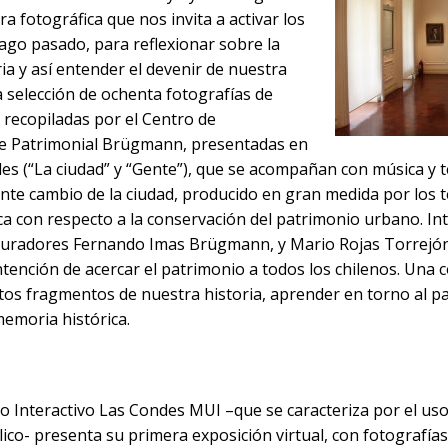
a fotográfica que nos invita a activar los
ago pasado, para reflexionar sobre la
ia y así entender el devenir de nuestra
a selección de ochenta fotografías de
, recopiladas por el Centro de
te Patrimonial Brügmann, presentadas en
es (“La ciudad” y “Gente”), que se acompañan con música y t
nte cambio de la ciudad, producido en gran medida por los 
ca con respecto a la conservación del patrimonio urbano. In
auradores Fernando Imas Brügmann, y Mario Rojas Torrejó
ntención de acercar el patrimonio a todos los chilenos. Una 
tos fragmentos de nuestra historia, aprender en torno al pat
memoria histórica.
o Interactivo Las Condes MUI –que se caracteriza por el uso 
lico- presenta su primera exposición virtual, con fotografía