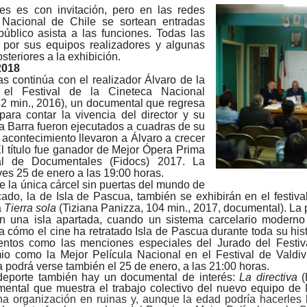
es es con invitación, pero en las redes
 Nacional de Chile se sortean entradas
úblico asista a las funciones. Todas las
 por sus equipos realizadores y algunas
steriores a la exhibición.
2018
as continúa con el realizador Álvaro de la
 el Festival de la Cineteca Nacional
2 min., 2016), un documental que regresa
ara contar la vivencia del director y su
la Barra fueron ejecutados a cuadras de su
co acontecimiento llevaron a Álvaro a crecer
 El título fue ganador de Mejor Ópera Prima
nal de Documentales (Fidocs) 2017. La
eves 25 de enero a las 19:00 horas.
 de la única cárcel sin puertas del mundo de
ado, la de Isla de Pascua, también se exhibirán en el festiva
á
Tierra sola
(Tiziana Panizza, 104 min., 2017, documental). La p
en una isla apartada, cuando un sistema carcelario moderno 
 cómo el cine ha retratado Isla de Pascua durante toda su hist
entos como las menciones especiales del Jurado del Festi
o como la Mejor Película Nacional en el Festival de Valdiv
a podrá verse también el 25 de enero, a las 21:00 horas.
deporte también hay un documental de interés:
La directiva
(
umental que muestra el trabajo colectivo del nuevo equipo de
 organización en ruinas y, aunque la edad podría hacerles l