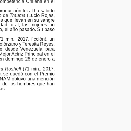
 Competencia Chilena en el
producción local ha sabido
no de
Trauma
(Lucio Rojas,
es que llevan en su sangre
dad rural, las mujeres no
co, el año pasado. Su paso
1 min., 2017, ficción), un
olórzano y Teresita Reyes,
ile, desde Venezuela, para
ejor Actriz Principal en el
 en domingo 28 de enero a
a Roshell
(71 min., 2017,
ia se quedó con el Premio
e UNAM obtuvo una mención
te de los hombres que han
as.