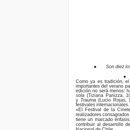
●
Son diez lo
●
Como ya es tradición, el
importantes del verano pa
edición no será menos: ha
sola
(Tiziana Panizza,
1
y
Trauma
(Lucio Rojas, 1
festivales internacionales.
«El Festival de la Cine
realizadores consagrados 
tiene un marcado énfasis
contribuir al desarrollo 
Nacional de Chile.