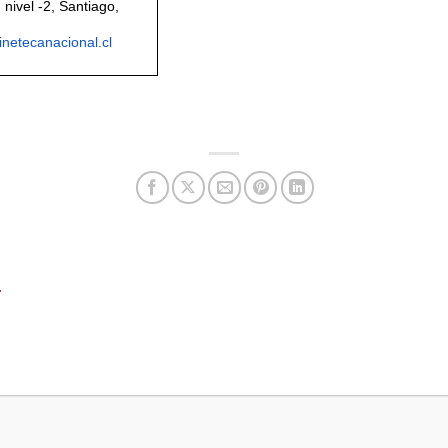
 nivel -2, Santiago,
netecanacional.cl
T