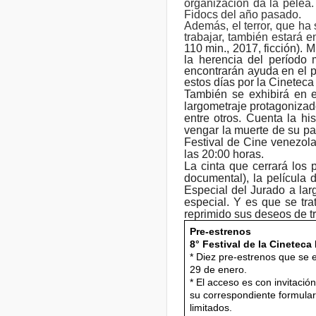
organización da la pelea.
Fidocs del año pasado.
Además, el terror, que ha
trabajar, también estará e
110 min., 2017, ficción).
la herencia del período 
encontrarán ayuda en el p
estos días por la Cineteca
También se exhibirá en e
largometraje protagonizad
entre otros. Cuenta la hi
vengar la muerte de su pad
Festival de Cine venezol
las 20:00 horas.
La cinta que cerrará los 
documental), la película
Especial del Jurado a la
especial. Y es que se tr
reprimido sus deseos de tr
Pre-estrenos
8° Festival de la Cineteca
* Diez pre-estrenos que se e
29 de enero.
* El acceso es con invitació
su correspondiente formular
limitados.