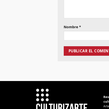
Nombre
*
Rev
cul
Arte