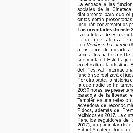
La entrada a las funcion
sociales de la Cineteca
diariamente para que el p
cintas serán presentadas
incluirán conversatorios po
Las novedades de este 
La cartelera de estas cint
Barra, que aterriza en
con
Venían a buscarme
(8
a los años de dictadura p
familia: los padres de De 
jardín infantil. Este trági
en el exilio, clandestino.
del Festival Internacio
función se realizará el ju
Por otra parte, la historia
la que nadie se ha arranc
20:30 horas, se presentar
paradoja de la libertad 
También es una reflexión a
acreedora de reconocimi
Fidocs, además del Premi
recibidos en 2017. La cint
Para los seguidores del 
2017), un particular doc
Fútbol Amateur. Toman una