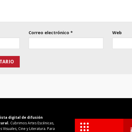
Correo electrónico
*
Web
ista digital de difusión
tural.
Cubrimos Artes Escénicas,
s Visuales, Cine y Literatura. Para