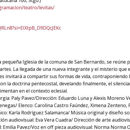
atucana 100, Stgo.)
gramacion/teatro/levitas/
8QRLn8?si=EIXtpB_D9DQcJEKc
 pequeña Iglesia de la comuna de San Bernardo, se reúne pa
artes. La llegada de una nueva integrante y el misterio que 
les invitará a compartir sus formas de vida, contraponiendo l
on la doctrina pentecostal, develando finalmente, el silenci
rimentan en el contexto eclesial.
gia: Paly Pavez/Dirección: Eduardo Luna y Alexis Moreno V
Venegas/ Elenco: Carolina Castro Faúndez, Ximena Zenteno, 
ico: Karla Rodríguez Salamanca/ Música original y diseño s
ón audiovisual: Eva Vera Cuadra/ Dirección de arte audiovis
l: Emilia Pavez/Voz en off pieza audiovisual: Norma Norma Or