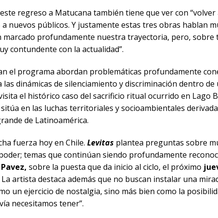
 este regreso a Matucana también tiene que ver con “volver
o a nuevos públicos. Y justamente estas tres obras hablan 
 marcado profundamente nuestra trayectoria, pero, sobre 
y contundente con la actualidad”.
an el programa abordan problemáticas profundamente cone
 las dinámicas de silenciamiento y discriminación dentro de 
isita el histórico caso del sacrificio ritual ocurrido en Lago 
 sitúa en las luchas territoriales y socioambientales derivadas
grande de Latinoamérica.
ha fuerza hoy en Chile.
Levitas
plantea preguntas sobre muje
e poder; temas que continúan siendo profundamente reconoci
 Pavez,
sobre la puesta que da inicio al ciclo, el próximo
jue
. La artista destaca además que no buscan instalar una mirad
o un ejercicio de nostalgia, sino más bien como la posibili
vía necesitamos tener”.