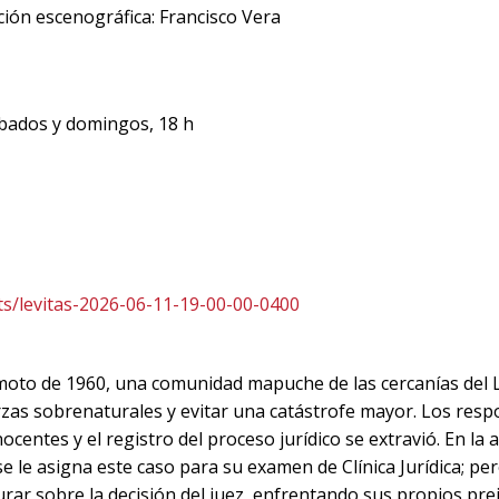
ción escenográfica: Francisco Vera
sábados y domingos, 18 h
nts/levitas-2026-06-11-19-00-00-0400
oto de 1960, una comunidad mapuche de las cercanías del La
rzas sobrenaturales y evitar una catástrofe mayor. Los resp
nocentes y el registro del proceso jurídico se extravió. En la
 le asigna este caso para su examen de Clínica Jurídica; pero
rar sobre la decisión del juez, enfrentando sus propios prej