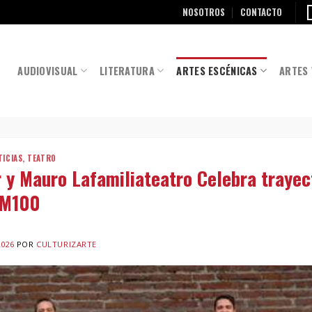
NOSOTROS
CONTACTO
AUDIOVISUAL
LITERATURA
ARTES ESCÉNICAS
ARTES 
TICIAS
,
TEATRO
r y Mauro Lafamiliateatro Celebra trayec
 M100
2026
POR
CULTURIZARTE