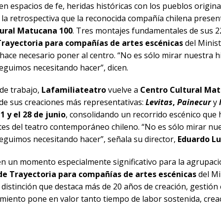
n espacios de fe, heridas históricas con los pueblos origina
la retrospectiva que la reconocida compañía chilena presen
tural Matucana 100
. Tres montajes fundamentales de sus 2
Trayectoria para compañías de artes escénicas
del Minist
 hace necesario poner al centro. “No es sólo mirar nuestra h
seguimos necesitando hacer”, dicen.
de trabajo,
Lafamiliateatro
vuelve a
Centro Cultural Ma
s de sus creaciones más representativas:
Levitas
,
Painecur
y
1 y el 28 de junio
, consolidando un recorrido escénico que 
es del teatro contemporáneo chileno. “No es sólo mirar nue
seguimos necesitando hacer”, señala su director,
Eduardo L
 en un momento especialmente significativo para la agrupació
de Trayectoria para compañías de artes escénicas
del Mi
, distinción que destaca más de 20 años de creación, gestión 
cimiento pone en valor tanto tiempo de labor sostenida, creac