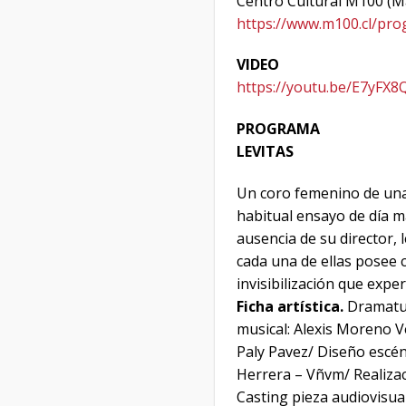
Centro Cultural M100 (M
https://www.m100.cl/pro
VIDEO
https://youtu.be/E7yFX
PROGRAMA
LEVITAS
Un coro femenino de una
habitual ensayo de día m
ausencia de su director, 
cada una de ellas posee c
invisibilización que expe
Ficha artística.
Dramatur
musical: Alexis Moreno 
Paly Pavez/ Diseño escén
Herrera – Vñvm/ Realizaci
Casting pieza audiovisua