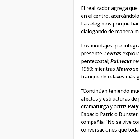
El realizador agrega que
en el centro, acercándol
Las elegimos porque han
dialogando de manera mu
Los montajes que integr
presente.
Levitas
explora
pentecostal;
Painecur
rev
1960; mientras
Mauro
se
tranque de relaves más 
“Continúan teniendo muc
afectos y estructuras d
dramaturga y actriz
Paly
Espacio Patricio Bunster
compañía: “No se vive com
conversaciones que toda