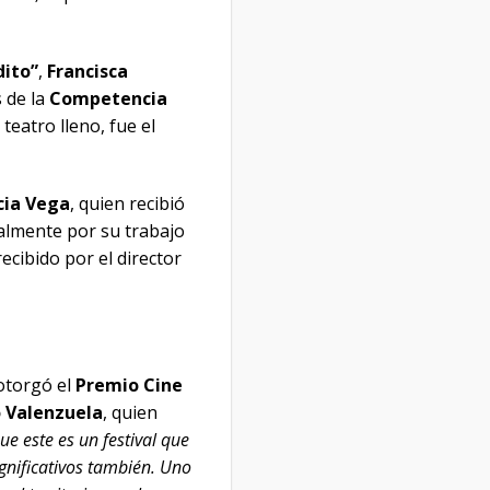
dito”
,
Francisca
s de la
Competencia
a teatro lleno, fue el
cia Vega
, quien recibió
ialmente por su trabajo
ecibido por el director
torgó el
Premio Cine
o Valenzuela
, quien
e este es un festival que
gnificativos también. Uno