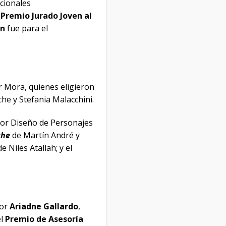
cionales
Premio Jurado Joven al
en
fue para el
r Mora, quienes eligieron
he y Stefania Malacchini.
ejor Diseño de Personajes
che
de Martín André y
e Niles Atallah; y el
por
Ariadne Gallardo
,
el
Premio de Asesoría