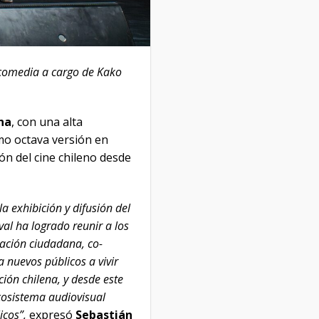
 comedia a cargo de Kako
na
, con una alta
imo octava versión en
n del cine chileno desde
 exhibición y difusión del
val ha logrado reunir a los
pación ciudadana, co-
nuevos públicos a vivir
ión chilena, y desde este
cosistema audiovisual
icos”,
expresó
Sebastián