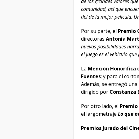
de los grandes valores que 
comunidad, así que encuen
del de la mejor película. Un
Por su parte, el
Premio C
directoras
Antonia Mart
nuevas posibilidades narra
el juego es el vehículo que
La
Mención Honorífica 
Fuentes
; y para el cort
Además, se entregó una 
dirigido por
Constanza 
Por otro lado, el
Premio 
el largometraje
Lo que no
Premios Jurado del Cin