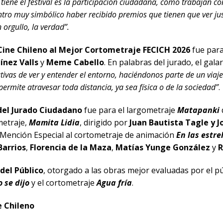
tiene el festival es la participación ciudadana, cómo trabajan con 
tro muy simbólico haber recibido premios que tienen que ver j
 orgullo, la verdad”.
ine Chileno al Mejor Cortometraje FECICH 2026
fue par
ínez Valls
y
Meme Cabello
. En palabras del jurado, el gal
tivas de ver y entender el entorno, haciéndonos parte de un via
 permite atravesar toda distancia, ya sea física o de la sociedad”
.
del Jurado Ciudadano
fue para el largometraje
Matapanki
ometraje,
Mamita Lidia
, dirigido por
Juan Bautista Tagle y 
Mención Especial al cortometraje de animación
En las estre
Barrios
,
Florencia de la Maza
,
Matías Yunge González
y
R
del Público
, otorgado a las obras mejor evaluadas por el pú
 se dijo
y el cortometraje
Agua fría
.
e Chileno