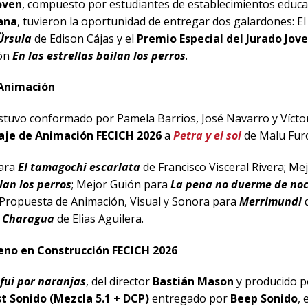
oven
, compuesto por estudiantes de establecimientos educa
ana
, tuvieron la oportunidad de entregar dos galardones: El
Ürsula
de Edison Cájas
y el
Premio Especial del Jurado Jov
ión
En las estrellas bailan los perros
.
Animación
stuvo conformado por Pamela Barrios, José Navarro y Vícto
je de Animación FECICH 2026
a
Petra y el sol
de Malu Furc
para
El tamagochi escarlata
de Francisco Visceral Rivera; M
ilan los perros
; Mejor Guión para
La pena no duerme de no
 Propuesta de Animación, Visual y Sonora para
Merrimundi
d
a
Charagua
de Elias Aguilera.
eno en Construcción FECICH 2026
 fui por naranjas
, del director
Bastián Mason
y producido 
t Sonido
(Mezcla 5.1 + DCP)
entregado por
Beep Sonido
, 