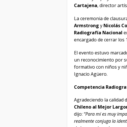
Cartajena
, director artí
La ceremonia de clausura
Armstrong
y
Nicolás C
Radiografía Nacional
en
encargado de cerrar los 
El evento estuvo marcado
un reconocimiento por 
formativo con niños y niñ
Ignacio Agüero.
Competencia Radiograf
Agradeciendo la calidad d
Chileno al Mejor Larg
dijo:
“Para mí es muy impor
realmente conjuga la ident