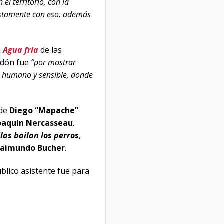
el territorio, con la
ustamente con eso, además
a
Agua fría
de las
ardón fue
“por mostrar
je humano y sensible, donde
de
Diego “Mapache”
Joaquín Nercasseau
.
llas bailan los perros
,
aimundo Bucher
.
blico asistente fue para