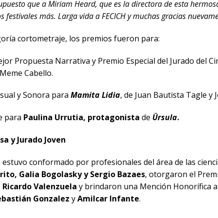
upuesto que a Miriam Heard, que es la directora de esta hermosa
festivales más. Larga vida a FECICH y muchas gracias nuevame
goría cortometraje, los premios fueron para:
r Propuesta Narrativa y Premio Especial del Jurado del Ci
 Meme Cabello.
ual y Sonora para
Mamita Lidia
,
de Juan Bautista Tagle y 
e para
Paulina Urrutia, protagonista
de
Ürsula
.
sa y Jurado Joven
e estuvo conformado por profesionales del área de las ciencia
rito, Galia Bogolasky y Sergio Bazaes
, otorgaron el Premi
e
Ricardo Valenzuela
y brindaron una Mención Honorífica a
bastián Gonzalez
y
Amilcar Infante
.