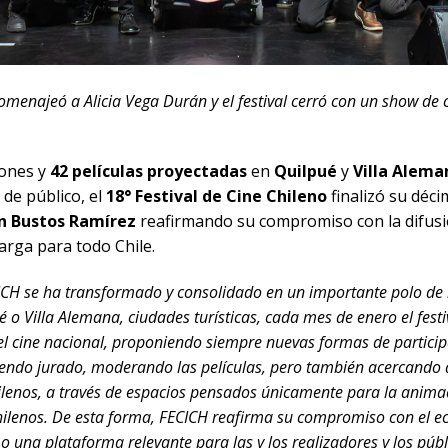
omenajeó a Alicia Vega Durán y el festival cerró con un show de
iones y
42 películas proyectadas
en
Quilpué
y
Villa Alema
 de público, el
18° Festival de Cine Chileno
finalizó su déc
n Bustos Ramírez
reafirmando su compromiso con la difusió
arga para todo Chile.
ICH se ha transformado y consolidado en un importante polo de la
ué o Villa Alemana, ciudades turísticas, cada mes de enero el festi
el cine nacional, proponiendo siempre nuevas formas de partici
ndo jurado, moderando las películas, pero también acercando a 
hilenos, a través de espacios pensados únicamente para la animac
hilenos. De esta forma, FECICH reafirma su compromiso con el e
o una plataforma relevante para las y los realizadores y los públ