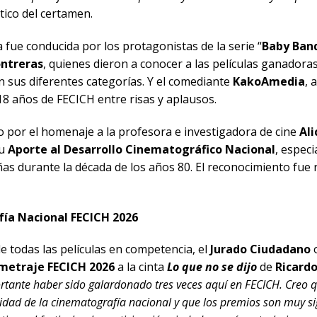
stico del certamen.
 fue conducida por los protagonistas de la serie “
Baby Ban
ontreras
, quienes dieron a conocer a las películas ganadora
 sus diferentes categorías. Y el comediante
KakoAmedia
, 
18 años de FECICH entre risas y aplausos.
 por el homenaje a la profesora e investigadora de cine
Ali
su
Aporte al Desarrollo Cinematográfico Nacional
, espec
as durante la década de los años 80. El reconocimiento fue r
ía Nacional FECICH 2026
e todas las películas en competencia, el
Jurado Ciudadano
o
ometraje FECICH 2026
a la cinta
Lo que no se dijo
de
Ricard
tante haber sido galardonado tres veces aquí en FECICH. Creo qu
idad de la cinematografía nacional y que los premios son muy si