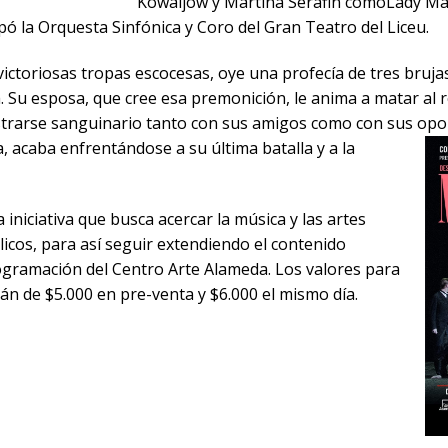
Kowaljow y Martina Serafin comoLady Mac
pó la Orquesta Sinfónica y Coro del Gran Teatro del Liceu.
victoriosas tropas escocesas, oye una profecía de tres bruj
. Su esposa, que cree esa premonición, le anima a matar al r
rarse sanguinario tanto con sus amigos como con sus opo
, acaba enfrentándose a su última batalla y a la
niciativa que busca acercar la música y las artes
licos, para así seguir extendiendo el contenido
rogramación del Centro Arte Alameda. Los valores para
án de $5.000 en pre-venta y $6.000 el mismo día.