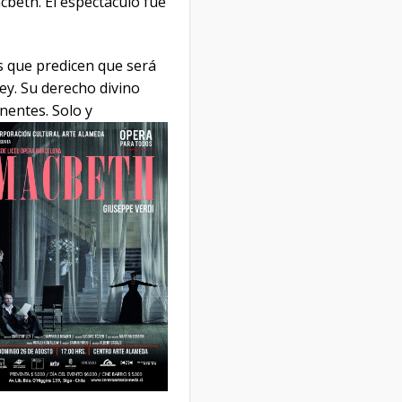
beth. El espectáculo fue
as que predicen que será
ey. Su derecho divino
nentes. S
olo y