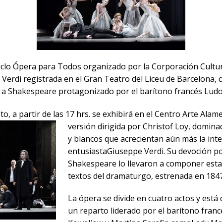
iclo Ópera para Todos organizado por la Corporación Cultur
de Verdi registrada en el Gran Teatro del Liceu de Barcelona,
 a Shakespeare protagonizado por el barítono francés Ludov
, a partir de las 17 hrs. se exhibirá en el Centro Arte Alam
versión dirigida
por Christof Loy, domina
y blancos que acrecientan aún más la int
entusiastaGiuseppe Verdi. Su devoción por
Shakespeare lo llevaron a componer esta
textos del dramaturgo, estrenada en 1847
La ópera se divide en cuatro actos y está 
un reparto liderado por el barítono francé