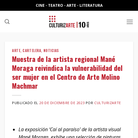
Skip
CINE - TEATRO - ARTE - LITERATURA
to
content
ARTE
,
CARTELERA
,
NOTICIAS
Muestra de la artista regional Mané
Moraga reivindica la vulnerabilidad del
ser mujer en el Centro de Arte Molino
Machmar
PUBLICADO EL
20 DE DICIEMBRE DE 2023
POR
CULTURIZARTE
La exposición ‘Caí al paraíso’ de la artista visual
Mané Moraga, exhibe una selección de pinturas