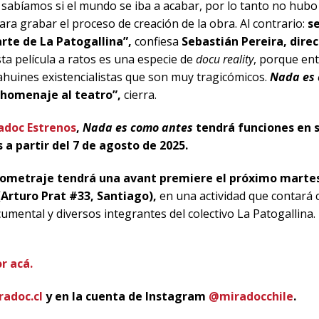
 sabíamos si el mundo se iba a acabar, por lo tanto no hu
ra grabar el proceso de creación de la obra. Al contrario:
s
rte de La Patogallina”,
confiesa
Sebastián Pereira, direct
ta película a ratos es una especie de
docu reality
, porque ent
ahuines existencialistas que son muy tragicómicos.
Nada es 
homenaje al teatro”,
cierra.
adoc Estrenos
,
Nada es como antes
tendrá funciones en 
 a partir del 7 de agosto de 2025.
gometraje tendrá una avant premiere el próximo martes
(Arturo Prat #33, Santiago),
en una actividad que contará c
umental y diversos integrantes del colectivo La Patogallina.
r acá.
radoc.cl
y en la cuenta de Instagram
@miradocchile
.