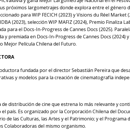
e FICValdivia y gana Mejor Largometraje Nacional en el Festiva
us próximos largometrajes donde explora entre el género d
eccionado para WIP FECICH (2023) y Visions du Réel Market (
IDBA (2023), selección WIP MAFIZ (2024), Premio Finaliza Lab
da para el Docs-In-Progress de Cannes Docs (2025). Paralel
da y premiada en Docs-In-Progress de Cannes Docs (2024) y
o Mejor Película Chilena del Futuro.
CTORA
oductora fundada por el director Sebastián Pereira que desa
tivas y modelos para la creación de cinematografía indepe
de distribución de cine que estrena lo más relevante y con
do el país. Es organizado por la Corporación Chilena del Doc
rio de las Culturas, las Artes y el Patrimonio; y el Programa
es Colaboradoras del mismo organismo.