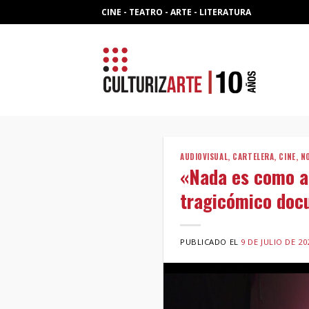
Skip
CINE - TEATRO - ARTE - LITERATURA
to
content
AUDIOVISUAL
,
CARTELERA
,
CINE
,
N
«Nada es como an
tragicómico doc
PUBLICADO EL
9 DE JULIO DE 20