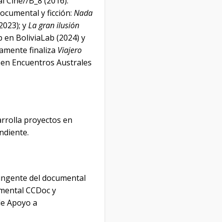
l Cine//B_8 (2016).
ocumental y ficción:
Nada
2023); y
La gran ilusión
 en BoliviaLab (2024) y
amente finaliza
Viajero
 en Encuentros Australes
rrolla proyectos en
ndiente.
tingente del documental
umental CCDoc y
 de Apoyo a