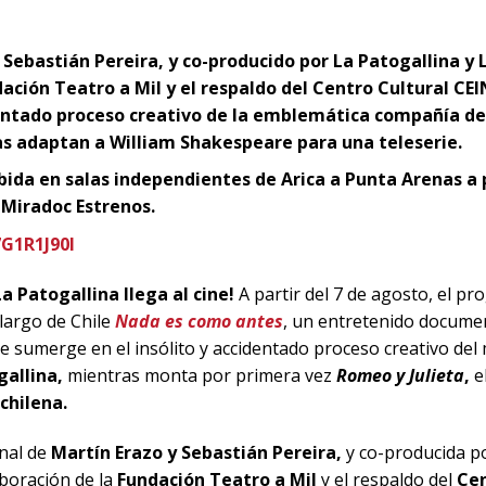
r Sebastián Pereira, y co-producido por La Patogallina y 
ación Teatro a Mil y el respaldo del Centro Cultural C
ntado proceso creativo de la emblemática compañía de 
as adaptan a William Shakespeare para una teleserie.
ibida en salas independientes de Arica a Punta Arenas a p
 Miradoc Estrenos.
7G1R1J90I
a Patogallina llega al cine!
A partir del 7 de agosto, el p
 largo de Chile
Nada es como antes
, un entretenido document
e sumerge en el insólito y accidentado proceso creativo del m
gallina,
mientras monta por primera vez
Romeo y Julieta
,
el
 chilena.
inal de
Martín Erazo y Sebastián Pereira,
y co-producida p
boración de la
Fundación Teatro a Mil
y el respaldo del
Cen