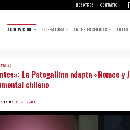
NOSOTROS
CONTACTO
AUDIOVISUAL
LITERATURA
ARTES ESCÉNICAS
ARTES 
OTICIAS
tes»: La Patogallina adapta «Romeo y J
umental chileno
25
POR
CULTURIZARTE