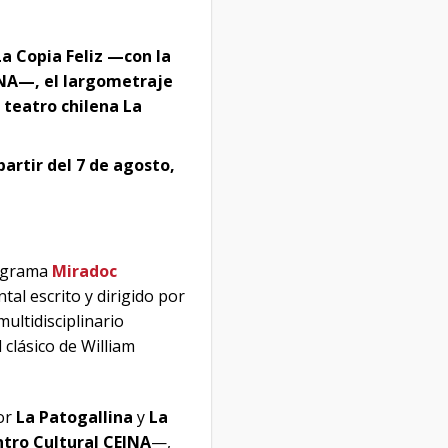
La Copia Feliz —con la
EINA—, el largometraje
teatro chilena La
artir del 7 de agosto,
rograma
Miradoc
al escrito y dirigido por
ultidisciplinario
 clásico de William
or
La Patogallina
y
La
tro Cultural CEINA
—,