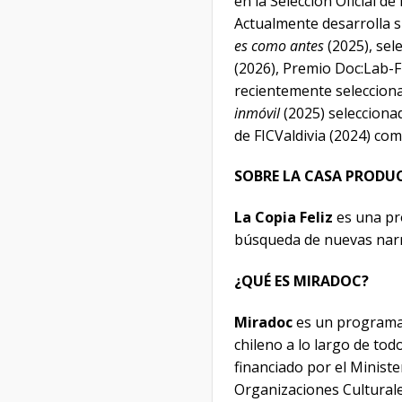
en la Selección Oficial d
Actualmente desarrolla s
es como antes
(2025), sel
(2026), Premio Doc:Lab-F
recientemente selecciona
inmóvil
(2025) selecciona
de FICValdivia (2024) com
SOBRE LA CASA PRODU
La Copia Feliz
es una pr
búsqueda de nuevas narra
¿QUÉ ES MIRADOC?
Miradoc
es un programa 
chileno a lo largo de to
financiado por el Ministe
Organizaciones Cultural