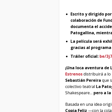
Escrito y dirigido po
colaboración de Fund
documenta el accide
Patogallina, mientr
La película será exh
gracias al programa
Tráiler oficial:
be/3j
¡Una loca aventura de L
Estrenos
distribuirá a lo
Sebastián Pereira
que s
colectivo teatral
La Pato
Shakespeare…
pero a la
Basada en una idea orig
Copia Feliz
—con la cola