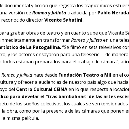
 de documental y ficción que registra los tragicómicos esfue
 una versión de
Romeo y Julieta
traducida por
Pablo Neruda
l reconocido director
Vicente Sabatini.
para grabar obras de teatro y en cuanto supe que Vicente Sab
é inmediatamente en transformar
Romeo y Julieta
en una teles
artístico de La Patogallina.
“Se filmó en sets televisivos c
atro, y los actores ensayaron para una teleserie —de manera
 todos estaban preparados para el trabajo de cámara”, afir
r
Romeo y Julieta
nace desde
Fundación Teatro a Mil
en el c
a cultura y ofrecer a audiencias de nuestro país algo que hac
poyo del
Centro Cultural CEINA
en lo que respecta a locacio
údico para develar el “tras bambalinas” de las artes escén
petu de los sueños colectivos, los cuales se ven tensionados
za la obra, como por la presencia de las cámaras que ponen en 
 la misma película.