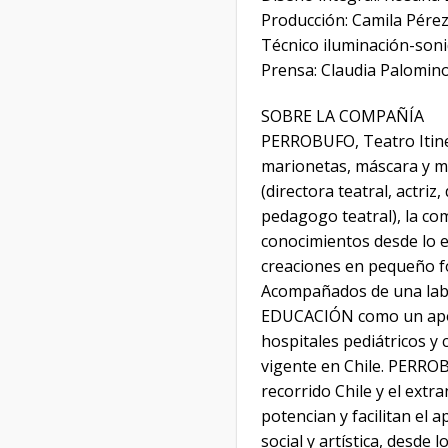
Producción: Camila Pérez
Técnico iluminación-sonid
Prensa: Claudia Palomin
SOBRE LA COMPAÑÍA
PERROBUFO, Teatro Itine
marionetas, máscara y mú
(directora teatral, actri
pedagogo teatral), la co
conocimientos desde lo es
creaciones en pequeño fo
Acompañados de una labo
EDUCACIÓN como un apoyo
hospitales pediátricos y 
vigente en Chile. PERROB
recorrido Chile y el ext
potencian y facilitan el
social y artística, desde