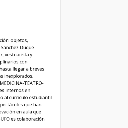
ión: objetos,
ia Sánchez Duque
r, vestuarista y
plinarios con
hasta llegar a breves
es inexplorados.
de MEDICINA-TEATRO-
es internos en
 al currículo estudiantil
espectáculos que han
novación en aula que
OBUFO es colaboración