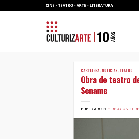
Skip
CINE - TEATRO - ARTE - LITERATURA
to
content
CARTELERA
,
NOTICIAS
,
TEATRO
Obra de teatro d
Sename
PUBLICADO EL
5 DE AGOSTO DE