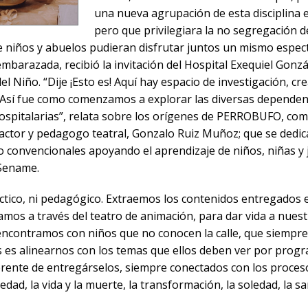
una nueva agrupación de esta disciplina e
pero que privilegiara la no segregación d
e niños y abuelos pudieran disfrutar juntos un mismo espectá
mbarazada, recibió la invitación del Hospital Exequiel Gonzá
el Niño. “Dije ¡Esto es! Aquí hay espacio de investigación, cr
. Así fue como comenzamos a explorar las diversas dependen
 hospitalarias”, relata sobre los orígenes de PERROBUFO, co
actor y pedagogo teatral, Gonzalo Ruiz Muñoz; que se dedica 
 convencionales apoyando el aprendizaje de niños, niñas y 
 Sename.
tico, ni pedagógico. Extraemos los contenidos entregados e
mos a través del teatro de animación, para dar vida a nues
s encontramos con niños que no conocen la calle, que siempre
 es alinearnos con los temas que ellos deben ver por progr
rente de entregárselos, siempre conectados con los proceso
dad, la vida y la muerte, la transformación, la soledad, la s