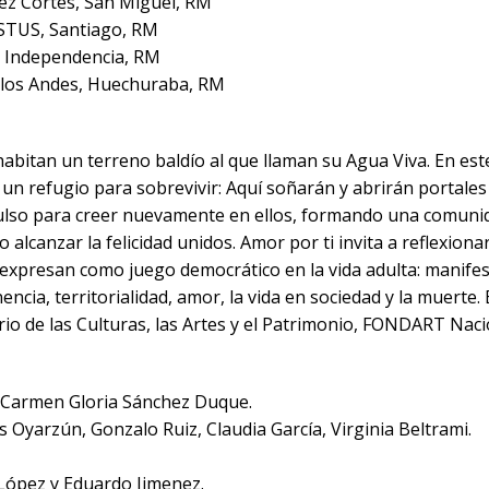
ez Cortés, San Miguel, RM
ISTUS, Santiago, RM
, Independencia, RM
 los Andes, Huechuraba, RM
 habitan un terreno baldío al que llaman su Agua Viva. En es
un refugio para sobrevivir: Aquí soñarán y abrirán portales 
ulso para creer nuevamente en ellos, formando una comuni
 alcanzar la felicidad unidos. Amor por ti invita a reflexiona
 expresan como juego democrático en la vida adulta: manif
nencia, territorialidad, amor, la vida en sociedad y la muerte.
rio de las Culturas, las Artes y el Patrimonio, FONDART Nac
: Carmen Gloria Sánchez Duque.
és Oyarzún, Gonzalo Ruiz, Claudia García, Virginia Beltrami.
López y Eduardo Jimenez.