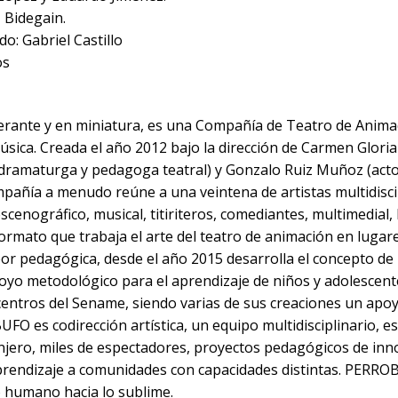
 Bidegain.
o: Gabriel Castillo
os
rante y en miniatura, es una Compañía de Teatro de Animac
sica. Creada el año 2012 bajo la dirección de Carmen Glor
z, dramaturga y pedagoga teatral) y Gonzalo Ruiz Muñoz (acto
mpañía a menudo reúne a una veintena de artistas multidisci
cenográfico, musical, titiriteros, comediantes, multimedial, 
rmato que trabaja el arte del teatro de animación en lugar
r pedagógica, desde el año 2015 desarrolla el concepto 
 metodológico para el aprendizaje de niños y adolescent
centros del Sename, siendo varias de sus creaciones un apoyo
UFO es codirección artística, un equipo multidisciplinario, 
ranjero, miles de espectadores, proyectos pedagógicos de in
 aprendizaje a comunidades con capacidades distintas. PERR
 lo humano hacia lo sublime.