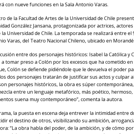
rá con nueve funciones en la Sala Antonio Varas.
o de la Facultad de Artes de la Universidad de Chile presen
inidad González Jansana, protagonizada por actrices, actores
 la Universidad de Chile. La temporada se realizará entre el 9 
onio Varas, del Teatro Nacional Chileno, ubicado en Morandé
cusión entre dos personajes históricos: Isabel la Católica y 
 a tomar preso a Colón por los excesos que ha cometido en 
ue, Colón se defiende pidiéndole que le devuelva el poder 
los dos personajes tratarán de justificar sus actos y culpar a
son personajes históricos, la obra es súper contemporánea,
mezcla entre un lenguaje metafórico, más poético, hermoso, 
entos suena muy contemporáneo”, comenta la autora.
drama, la puesta en escena deja entrever la intimidad entre
idir el destino de otros, visibilizando su ambición, arroganci
ora: “La obra habla del poder, de la ambición, y de cómo por 