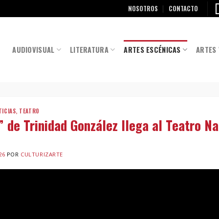
NOSOTROS
CONTACTO
AUDIOVISUAL
LITERATURA
ARTES ESCÉNICAS
ARTES 
TICIAS
,
TEATRO
” de Trinidad González llega al Teatro Na
26
POR
CULTURIZARTE