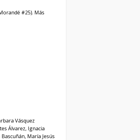
 (Morandé #25). Más
árbara Vásquez
es Álvarez, Ignacia
a Bascuñán, María Jesús