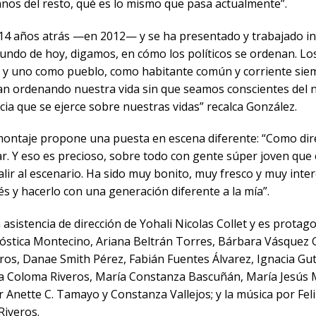
nos del resto, qué es lo mismo que pasa actualmente”.
 14 años atrás —en 2012— y se ha presentado y trabajado i
undo de hoy, digamos, en cómo los políticos se ordenan. L
os y uno como pueblo, como habitante común y corriente si
van ordenando nuestra vida sin que seamos conscientes del ni
encia que se ejerce sobre nuestras vidas” recalca González.
 montaje propone una puesta en escena diferente: “Como dire
ar. Y eso es precioso, sobre todo con gente súper joven que 
alir al escenario. Ha sido muy bonito, muy fresco y muy int
és y hacerlo con una generación diferente a la mía”.
 asistencia de dirección de Yohali Nicolas Collet y es prot
óstica Montecino, Ariana Beltrán Torres, Bárbara Vásquez 
ros, Danae Smith Pérez, Fabián Fuentes Álvarez, Ignacia Guti
na Coloma Riveros, María Constanza Bascuñán, María Jesús M
or Anette C. Tamayo y Constanza Vallejos; y la música por Fe
Riveros.