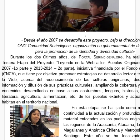
,
«
Desde el año 2007 se desarrolla este proyecto, bajo la dirección
ONG Comunidad Serindigena, organización n
o gubernamental de de
para la promoción de la identidad y diversidad cultural».
Durante los dos últimos años, del
Portal Serindigena.org
, ha real
Tercera Etapa del Proyecto: “Leyendo en la Web a los Pueblos Originari
2007 -1o parte y 2013-2014 – 2o parte), iniciativa financiada por el Fondo 
(CNCA), que tiene por objetivo promover estrategias de desarrollo lector a 
la Web, acerca del reconocimiento de las culturas originarias, des
información y difusión de sus prácticas culturales, ampliando la cobertura 
contenidos desarrollados en base a sus costumbres, lenguas, historias, 
literatura, agricultura, alimentación, etc. de los pueblos extintos y actu
habitan en el territorio nacional.
En esta etapa, se ha fijado como 
continuidad a la actualización y profundi
material enfocados en los pueblos origin
las regiones de la Araucanía, Atacama, L
Magallanes y Antártica Chilena y Metropol
Santiago. Este año se ha focalizad