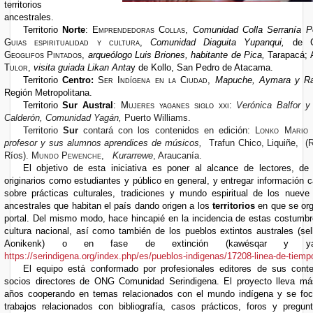
territorios
ancestrales.
Territorio
Norte
:
Emprendedoras Collas
,
Comunidad Colla Serranía P
Guias espiritualidad y cultura
,
Comunidad Diaguita Yupanqui,
de Co
Geoglifos Pintados
,
arqueólogo Luis Briones, habitante de Pica,
Tarapacá;
Tulor
,
visita guiada Likan Anta
y de Kollo, San Pedro de Atacama.
Territorio
Centro:
Ser Indígena en la Ciudad,
Mapuche, Aymara y R
Región Metropolitana.
Territorio
Sur Austral
:
Mujeres yaganes
siglo xxi
:
Verónica Balfor y 
Calderón, Comunidad Yagán,
Puerto Williams.
Territorio
Sur
contará con los contenidos en edición:
Lonko Mario 
profesor y sus alumnos aprendices de músicos,
Trafun Chico, Liquiñe,
(
Ríos).
Mundo
Pewenche,
Kurarrewe
, Araucanía.
El objetivo de esta iniciativa es poner al alcance de lectores, de
originarios como estudiantes y público en general, y entregar información c
sobre prácticas culturales, tradiciones y mundo espiritual de los nueve
ancestrales que habitan el país dando origen a los
territorios
en que se org
portal. Del mismo modo, hace hincapié en la incidencia de estas costumbr
cultura nacional, así como también de los pueblos extintos australes (se
Aonikenk) o en fase de extinción (kawésqar y yag
https://serindigena.org/index.php/es/pueblos-indigenas/17208-linea-de-tiemp
El equipo está conformado por profesionales editores de sus cont
socios directores de ONG Comunidad Serindigena. El proyecto lleva m
años cooperando en temas relacionados con el mundo indígena y se foc
trabajos relacionados con bibliografía, casos prácticos, foros y pregun