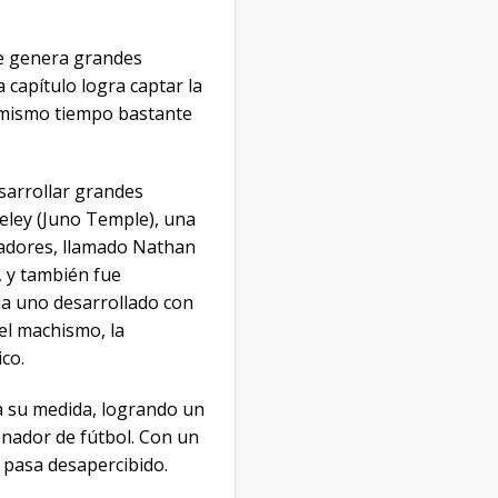
ue genera grandes
 capítulo logra captar la
l mismo tiempo bastante
esarrollar grandes
eley (Juno Temple), una
enadores, llamado Nathan
, y también fue
da uno desarrollado con
 el machismo, la
ico.
 a su medida, logrando un
enador de fútbol. Con un
 pasa desapercibido.