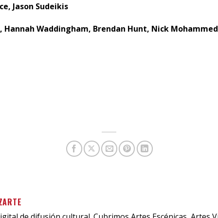
ce, Jason Sudeikis
is, Hannah Waddingham, Brendan Hunt, Nick Mohammed,
ZARTE
igital de difusión cultural. Cubrimos Artes Escénicas, Artes V