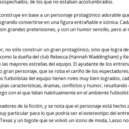
sospechados, de los que no estaban acostumbrados.
e construye en base a un personaje protagónico adorable q
grando convertirse en una figura entrañable e icónica. Cada
, sin grandes pretensiones, y con un humor sencillo, pero a
por, no sólo construir un gran protagónico, sino que logra d
 como la dueña del club Rebecca (Hannah Waddingham) y Ke
 las mayores estrellas del equipo. El ayudante de los entr
gran personaje, que se roba el cariño de los espectadores
 futbolistas del equipo tienen roles muy bien logrados, ca
pias características, dramas, conflictos y humor, resaltando
azgo con el que lidian habitualmente en el ambiente futbolíst
eadores de la ficción, y se nota que el personaje está hecho
uy particular para lo que podría ser el estereotipo del entr
Texas y un bigote que se volvió un ícono de moda, Lasso no