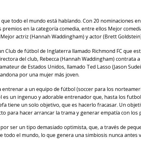
la que todo el mundo está hablando. Con 20 nominaciones en
s premios en la categoría comedia, entre ellos Mejor comedi
 Mejor actriz (Hannah Waddingham) y actor (Brett Goldstein
 un Club de fútbol de Inglaterra llamado Richmond FC que es
directora del club, Rebecca (Hannah Waddingham) contrata a
mateur de Estados Unidos, llamado Ted Lasso (Jason Sudeiki
abandona por una mujer más joven.
 a entrenar a un equipo de fútbol (soccer para los norteamer
l es un ingenuo y adorable entrenador que, hasta los futbo
fa tiene un solo objetivo, que es hacerlo fracasar. Un objeti
to para hacer arrancar la trama y generar empatía con los 
 por ser un tipo demasiado optimista, que, a través de peque
de todo el mundo, lo que genera una simbiosis nunca antes vi