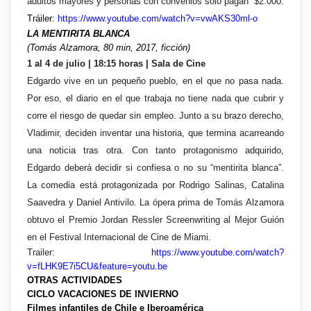
adultos mayores y personas con convenios solo pagan
$2.000.
Tráiler:
https://www.youtube.com/watch?v=vwAKS30ml-o
LA MENTIRITA BLANCA
(Tomás Alzamora, 80 min, 2017, ficción)
1 al 4 de julio | 18:15 horas | Sala de Cine
Edgardo vive en un pequeño pueblo, en el que no pasa nada.
Por eso, el diario en el que trabaja no tiene nada que cubrir y
corre el riesgo de quedar sin empleo. Junto a su brazo derecho,
Vladimir, deciden inventar una historia, que termina acarreando
una noticia tras otra. Con tanto protagonismo adquirido,
Edgardo deberá decidir si confiesa o no su “mentirita blanca”.
La comedia está protagonizada por Rodrigo Salinas, Catalina
Saavedra y Daniel Antivilo. La ópera prima de Tomás Alzamora
obtuvo el Premio Jordan Ressler Screenwriting al Mejor Guión
en el Festival Internacional de Cine de Miami.
Trailer:
https://www.youtube.com/watch?
v=fLHK9E7i5CU&feature=youtu.be
OTRAS ACTIVIDADES
CICLO VACACIONES DE INVIERNO
Filmes infantiles de Chile e Iberoamérica