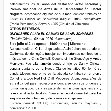
celebraremos los
80 años del destacado actor nacional y
Premio Nacional de Artes de la Representación, Héctor
Noguera
, destacando algunos de sus más icónicos trabajos en
Chile:
El Chacal de Nahueltoro
(Miguel Littin),
Archipiélago
(Pablo Perelman) y
Sexto A 1965
(Claudio di Girólamo)
OTROS
ESTRENOS
UNFINISHED PLAN: EL CAMINO DE ALAIN JOHANNES
(Rodolfo Gárate, 90 min, 2016, documental)
6 de julio al 2 de agosto | 19:00 horas | Microcine
Aunque nació en Chile, el guitarrista Alain Johannes se crió en
California, donde llegó a trabajar con importantes nombres de la
música, como Chris Cornell, Queens of the Stone Age y Arctic
Monkeys. Fue allá también donde el hijo de Danny Chilean,
popular cantante de la Nueva Ola de los años 60, formó su
banda Eleven, que entre su fanaticada contaba con el propio
Cornell y a todo Red Hot Chilli Pepperes. A cincuenta años de
su salida del país, regresó a encontrarse con sus orígenes y
formar un grupo. Esta es parte de las historias que rescata y
revela el director Rodolfo Gárate, en un documental para los
seguidores de Johannes y de la música en general.
Entrada general: $3.000; Estudiantes, adultos mayores y
convenios: $2.000.