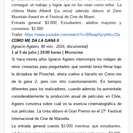
conseguir un trabajo y lograr que no los vean como niños. La
chilena Maite Alberdi (
La once)
además obtuvo el Zeno
Mountain Award en el Festival de Cine de Miami.
Entrada general: $3.000; Estudiantes, adultos mayores y
convenios: $2.000.
Tráiler:
https://www.youtube.com/watch?v=BRwapXjvylI
&
t=23s
COMO ME DA LA GANA II
(Ignacio Agüero, 86 min., 2016, documental)
1 al 5 de julio | 19:00 horas | Microcine
Si hace treinta años Ignacio Agüero interrumpía los rodajes de
otros cineastas para preguntarles qué sentido tenía filmar bajo
la dictadura de Pinochet, ahora vuelve a hacerlo en
Como me
da la gana 2
, pero con otro cuestionamiento. En tiempos
diferentes para los realizadores, cuando además ha aumentado
considerablemente la producción anual de películas en Chile,
Agüero conversa sobre cuál es la esencia cinematográfica de
sus películas. La cinta obtuvo el Gran Premio en el 27° Festival
Internacional de Cine de Marsella.
La entrada general cuesta
$3.000 mientras que estudiantes,