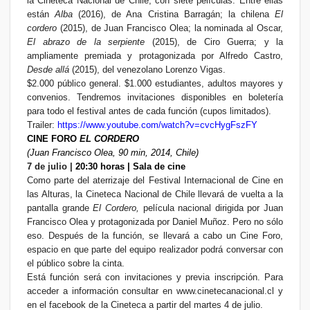
la Cineteca Nacional de Chile, con siete películas. Entre ellas
están
Alba
(2016), de Ana Cristina Barragán; la chilena
El
cordero
(2015), de Juan Francisco Olea; la nominada al Oscar,
El abrazo de la serpiente
(2015), de Ciro Guerra; y la
ampliamente premiada y protagonizada por Alfredo Castro,
Desde allá
(2015), del venezolano Lorenzo Vigas.
$2.000 público general. $1.000 estudiantes, adultos mayores y
convenios. Tendremos invitaciones disponibles en boletería
para todo el festival antes de cada función (cupos limitados).
Trailer:
https://www.youtube.com/watch?v=cvcHygFszFY
CINE FORO
EL CORDERO
(Juan Francisco Olea, 90 min, 2014, Chile)
7 de julio |
20:30 horas | Sala de cine
Como parte del aterrizaje del Festival Internacional de Cine en
las Alturas, la Cineteca Nacional de Chile llevará de vuelta a la
pantalla grande
El Cordero,
película nacional dirigida por Juan
Francisco Olea y protagonizada por Daniel Muñoz. Pero no sólo
eso. Después de la función, se llevará a cabo un Cine Foro,
espacio en que parte del equipo realizador podrá conversar con
el público sobre la cinta.
Está función será con invitaciones y previa inscripción. Para
acceder a información consultar en www.cinetecanacional.cl y
en el facebook de la Cineteca a partir del martes 4 de julio.