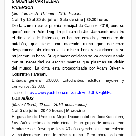
SIGUEN EN CARTELERA
PATERSON
(Jim Jarmusch, 113 min., 2016, ficción)
1 al 4 y 15 al 25 de julio | Sala de cine | 20:30 horas
Dio la carrera por el premio principal de Cannes 2016, pero se
quedó con la Palm Dog. La película de Jim Jarmusch muestra
el día a día de Paterson, un hombre casado y conductor de
autobús, que tiene una marcada rutina que comienza
despertando sin alarma a la misma hora y saludando a su
mujer con un beso. Su quehacer cotidiano se va entrecruzando
con su necesidad de escribir poemas que plasman su visión
del mundo. La cinta está protagonizada por Adam Driver y
Golshifteh Farahani.
Entrada general: $3.000; Estudiantes, adultos mayores y
convenios: $2.000.
Trailer:
https://www.youtube.com/watch?v=Ji0EKFq56Fc
LOS NIÑOS
(Maite Alberdi, 80 min., 2016, documental)
1 al 5 de julio | 20:40 horas | Microcine
El ganador del Premio a Mejor Documental en DocsBarcelona,
Los Niños
, retrata la vida diaria de un grupo de amigos con
Síndrome de Down que lleva 40 años yendo al mismo colegio
y, básicamente, con la misma rutina. Pero ahora deberán