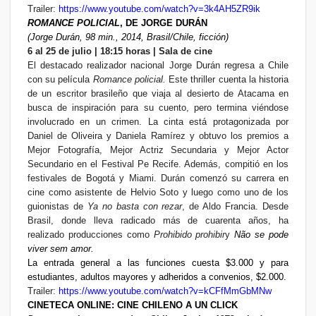
Trailer:
https://www.youtube.com/watch?v=3k4AH5ZR9ik
ROMANCE POLICIAL
, DE JORGE DURÁN
(Jorge Durán, 98 min., 2014, Brasil/Chile, ficción)
6 al 25 de julio | 18:15 horas | Sala de cine
El destacado realizador nacional Jorge Durán regresa a Chile
con su película
Romance policial.
Este thriller cuenta la historia
de un escritor brasileño que viaja al desierto de Atacama en
busca de inspiración para su cuento, pero termina viéndose
involucrado en un crimen. La cinta está protagonizada por
Daniel de Oliveira y Daniela Ramírez y obtuvo los premios a
Mejor Fotografía, Mejor Actriz Secundaria y Mejor Actor
Secundario en el Festival Pe Recife. Además, compitió en los
festivales de Bogotá y Miami. Durán comenzó su carrera en
cine como asistente de Helvio Soto y luego como uno de los
guionistas de
Ya no basta con rezar
, de Aldo Francia. Desde
Brasil, donde lleva radicado más de cuarenta años, ha
realizado producciones como
Prohibido prohibir
y
Não se pode
viver sem amor.
La entrada general a las funciones cuesta $3.000 y para
estudiantes, adultos mayores y adheridos a convenios, $2.000.
Trailer:
https://www.youtube.com/watch?v=kCFfMmGbMNw
CINETECA ONLINE: CINE CHILENO A UN CLICK