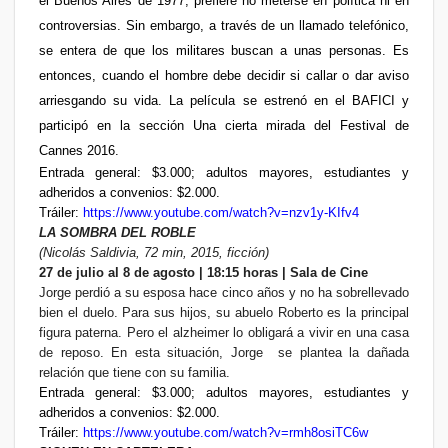
el Buenos Aires de 1977, prefiere no meterse en política ni en
controversias. Sin embargo, a través de un llamado telefónico,
se entera de que los militares buscan a unas personas. Es
entonces, cuando el hombre debe decidir si callar o dar aviso
arriesgando su vida. La película se estrenó en el BAFICI y
participó en la sección Una cierta mirada del Festival de
Cannes 2016.
Entrada general: $3.000; adultos mayores, estudiantes y
adheridos a convenios: $2.000.
Tráiler:
https://www.youtube.com/watch?v=nzv1y-KIfv4
LA SOMBRA DEL ROBLE
(Nicolás Saldivia, 72 min, 2015, ficción)
27 de julio al 8 de agosto | 18:15 horas | Sala de Cine
Jorge perdió a su esposa hace cinco años y no ha sobrellevado
bien el duelo. Para sus hijos, su abuelo Roberto es la principal
figura paterna. Pero el alzheimer lo obligará a vivir en una casa
de reposo. En esta situación, Jorge
se plantea la dañada
relación que tiene con su familia.
Entrada general: $3.000; adultos mayores, estudiantes y
adheridos a convenios: $2.000.
Tráiler:
https://www.youtube.com/watch?v=rmh8osiTC6w