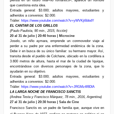
piensa en un futuro filial–no romántico–, aparece un hombre
que cuestiona esta idea.
Entrada general: $3.000; adultos mayores, estudiantes y
adheridos a convenios: $2.000.
Tráiler:
https://www.youtube.com/watch?v=yWVKjt6bbdY
EL CANTAR DE LOS GRILLOS
(Paulo Paulista, 90 min., 2015, ficción)
20 al 31 de julio | 20:40 horas | Microcine
Joselo, un niño aymara, emprende un conmovedor viaje al
perder a su padre por una enfermedad endémica de la zona.
Debe ir en busca de su único familiar: su hermano mayor. Así,
transita desde el pueblo de Colchane, ubicado en la cordillera a
3.800 metros de altura, hasta el mar de la ciudad de Iquique,
encontrándose con diversos personajes de la zona, que lo
ayudarán en su objetivo.
Entrada general: $3.000; adultos mayores, estudiantes y
adheridos a convenios: $2.000.
Tráiler:
https://www.youtube.com/watch?v=JRGMz4f8DlA
LA LARGA NOCHE DE FRANCISCO SANCTIS
(Andrea Testa y Francisco Márquez, 78 min., 2016, Argentina)
27 al 31 de julio | 20:30 horas | Sala de Cine
Francisco Sanctis es un padre de familia que, aunque vive en