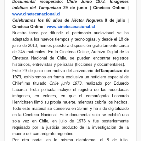
Documental recuperado: Chile Junio 1973. Imágenes
inéditas del Tanquetazo
29 de junio | Cineteca Online |
www.cinetecanacional.cl
Celebramos los 80 años de Héctor Noguera
8 de julio |
Cineteca Online |
www.cinetecanacional.cl
Nuestra tarea por difundir el patrimonio audiovisual se ha
adaptado a los nuevos tiempos y tecnologías, y desde el 18 de
junio de 2013, hemos puesto a disposición gratuitamente cerca
de 245 materiales. En la Cineteca Online, Archivo Digital de la
Cineteca Nacional de Chile, se pueden encontrar registros
históricos, entrevistas y películas (ficciones y documentales).
Este 29 de junio con motivo del aniversario del
Tanquetazo de
1973,
exhibiremos en forma exclusiva un noticiero especial de
Chilefilms titulado
Chile junio 1973
, realizado por Eduardo
Labarca. Esta película incluye el registro de las recordadas
imágenes, en colores, en que el camarógrafo Leonardo
Henrichsen filmó su propia muerte, mientras cubría los hechos.
Todo este material se conserva en 35mm y ha sido digitalizado
en la Cineteca Nacional. Este documental solo se exhibió una
sola vez en Chile, en julio de 1973 y fue posteriormente
requisado por la justicia producto de la investigación de la
muerte del camarógrafo argentino.
Por otra parte, en la misma plataforma, el 8 de julio,