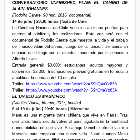
CONVERSATORIO
UNFINISHED PLAN: EL CAMINO DE
ALAIN JOHANNES
(Rodolfo Gárate, 90 min, 2016, documental)
14 de julio | 20:30 horas | Sala de Cine
La Cineteca Nacional de Chile vuelve a abrir sus puertas para
acercar al público y los realizadores. Esta vez será con el
documental de Rodolfo Gárate que muestra la vida y el trabajo
del músico Alain Johannes. Luego de la función, se abrirá un
espacio de diálogo con el director, moderado por el periodista
Alfredo Lewin.
Entrada general: $3.000; estudiantes, adultos mayores y
convenios: $2.000. Inscripciones previas gratuitas en formulario
a publicar la semana del 10 de julio.
Tráiler:
https://www.youtube.com/watch?v=S9hQ4aYz83A
Tráiler:
https://www.youtube.com/watch?v=S9hQ4aYz83A
EL DIABLO ES MAGNÍFICO
(Nicolás Videla, 69 min, 2017, ficción)
6 al 19 de julio | 20:40 horas | Microcine
Manu es una migrante trans chilena que vive en París. Tras
diez años fuera, decide volver al país, agotada de la hostilidad
e inestabilidad en que vive. Su amigo Daniel le ofrece viajar a
Marsella para empezar una nueva vida. Justo cuando Manu