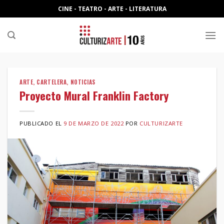
Skip
CINE - TEATRO - ARTE - LITERATURA
to
content
ARTE
,
CARTELERA
,
NOTICIAS
Proyecto Mural Franklin Factory
PUBLICADO EL
9 DE MARZO DE 2022
POR
CULTURIZARTE