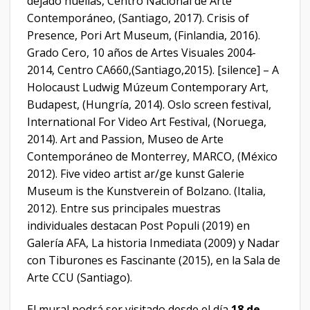
dejado huellas, Centro Nacional de Arte
Contemporáneo, (Santiago, 2017). Crisis of
Presence, Pori Art Museum, (Finlandia, 2016).
Grado Cero, 10 años de Artes Visuales 2004-
2014, Centro CA660,(Santiago,2015). [silence] – A
Holocaust Ludwig Múzeum Contemporary Art,
Budapest, (Hungría, 2014). Oslo screen festival,
International For Video Art Festival, (Noruega,
2014). Art and Passion, Museo de Arte
Contemporáneo de Monterrey, MARCO, (México
2012). Five video artist ar/ge kunst Galerie
Museum is the Kunstverein of Bolzano. (Italia,
2012). Entre sus principales muestras
individuales destacan Post Populi (2019) en
Galería AFA, La historia Inmediata (2009) y Nadar
con Tiburones es Fascinante (2015), en la Sala de
Arte CCU (Santiago).
El mural podrá ser visitado desde el día
18 de