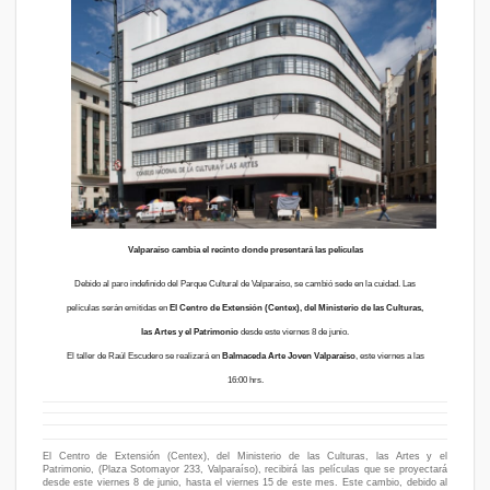
Valparaíso cambia el recinto donde presentará las películas
Debido al paro indefinido del Parque Cultural de Valparaíso, se cambió sede en la cuidad. Las
películas serán emitidas en
El Centro de Extensión (Centex), del Ministerio de las Culturas,
las Artes
y el Patrimonio
desde este viernes 8 de junio.
El taller de Raúl Escudero se realizará en
Balmaceda Arte Joven
Valparaíso
, este viernes a las
16:00 hrs.
El Centro de Extensión (Centex), del Ministerio de las Culturas, las Artes y el
Patrimonio, (Plaza Sotomayor 233, Valparaíso), recibirá las películas que se proyectará
desde este viernes 8 de junio, hasta el viernes 15 de este mes. Este cambio, debido al