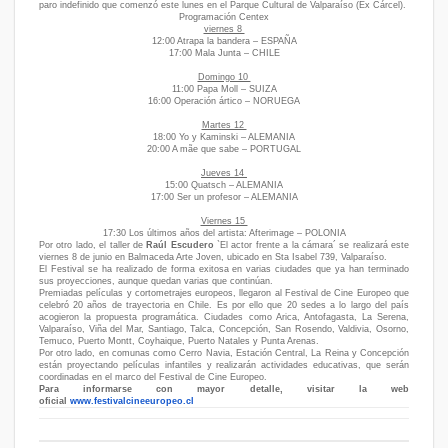
paro indefinido que comenzó este lunes en el Parque Cultural de Valparaíso (Ex Cárcel).
Programación Centex
viernes 8
12:00 Atrapa la bandera – ESPAÑA
17:00 Mala Junta – CHILE
Domingo 10
11:00 Papa Moll – SUIZA
16:00 Operación ártico – NORUEGA
Martes 12
18:00 Yo y Kaminski – ALEMANIA
20:00 A mãe que sabe – PORTUGAL
Jueves 14
15:00 Quatsch – ALEMANIA
17:00 Ser un profesor – ALEMANIA
Viernes 15
17:30 Los últimos años del artista: Afterimage – POLONIA
Por otro lado, el taller de
Raúl Escudero
`El actor frente a la cámara´ se realizará este
viernes 8 de junio en Balmaceda Arte Joven, ubicado en Sta Isabel 739, Valparaíso.
El Festival se ha realizado de forma exitosa en varias ciudades que ya han terminado
sus proyecciones, aunque quedan varias que continúan.
Premiadas películas y cortometrajes europeos, llegaron al Festival de Cine Europeo que
celebró 20 años de trayectoria en Chile. Es por ello que 20 sedes a lo largo del país
acogieron la propuesta programática. Ciudades como Arica, Antofagasta, La Serena,
Valparaíso, Viña del Mar, Santiago, Talca, Concepción, San Rosendo, Valdivia, Osorno,
Temuco, Puerto Montt, Coyhaique, Puerto Natales y Punta Arenas.
Por otro lado, en comunas como Cerro Navia, Estación Central, La Reina y Concepción
están proyectando películas infantiles y realizarán actividades educativas, que serán
coordinadas en el marco del Festival de Cine Europeo.
Para informarse con mayor detalle, visitar la web
oficial
www.festivalcineeuropeo.cl