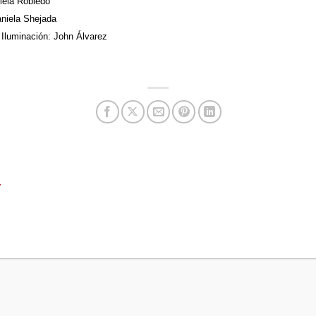
iela Robledo
aniela Shejada
 Iluminación: John Álvarez
T