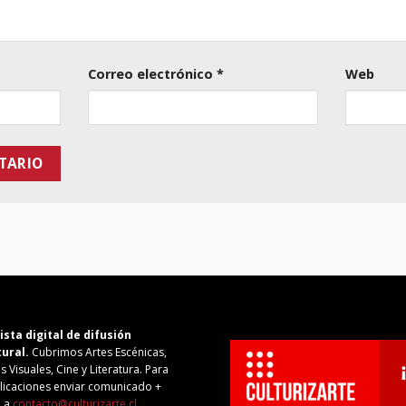
Correo electrónico
*
Web
ista digital de difusión
tural.
Cubrimos Artes Escénicas,
s Visuales, Cine y Literatura. Para
licaciones enviar comunicado +
o a
contacto@culturizarte.cl