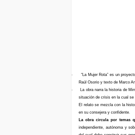
·
“La Mujer Rota” es un proyecto
Raúl Osorio y texto de Marco An
·
La obra narra la historia de Mi
situación de crisis en la cual se
El relato se mezcla con la hist
en su consejera y confidente.
La obra circula por temas q
independiente, autónoma y sobe
del cual debe construir sus pro