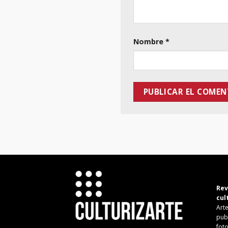
Nombre
*
Rev
cul
Arte
pub
fot