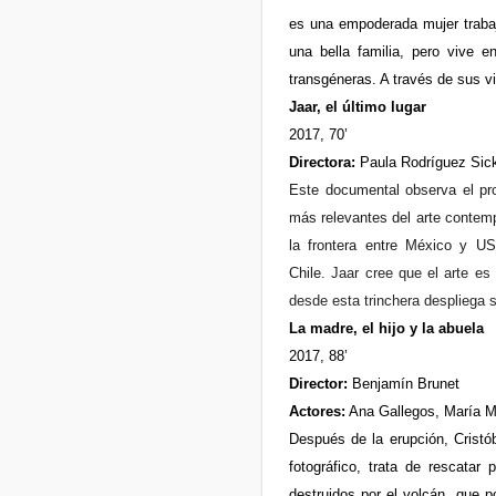
es una empoderada mujer trabaj
una bella familia, pero vive 
transgéneras. A través de sus vi
Jaar, el último lugar
2017, 70’
Directora:
Paula Rodríguez Sick
Este documental observa el pro
más relevantes del arte contem
la frontera entre México y US
Chile.
Jaar cree que el arte es 
desde esta trinchera despliega 
La madre, el hijo y la abuela
2017, 88’
Director:
Benjamín Brunet
Actores:
Ana Gallegos, María M
Después de la erupción, Cristób
fotográfico, trata de rescata
destruidos por el volcán, que 