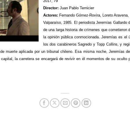
2017, 79’
Director:
Juan Pablo Ternicier
Actores:
Fernando Gómez-Rovira, Loreto Aravena, M
Valparaíso, 1985. El periodista Jeremías Gallardo d
de una larga historia de crímenes que cometieron 
la opinión pública conmocionada. Jeremías es el ú
los dos carabineros Sagredo y Topp Collins, y reg
a de muerte aplicada por un tribunal chileno. Esa misma noche, Jeremías deb
a capital, la carretera se encargará de revivir en él momentos de su oculto 