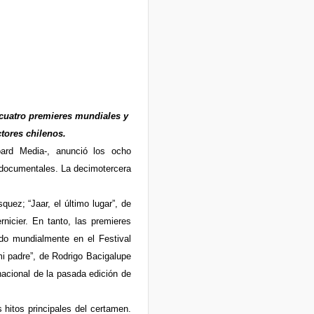
l cuatro premieres mundiales y
tores chilenos.
oard Media-, anunció los ocho
documentales. La decimotercera
uez; “Jaar, el último lugar”, de
nicier. En tanto, las premieres
ado mundialmente en el Festival
mi padre”, de Rodrigo Bacigalupe
nacional de la pasada edición de
hitos principales del certamen.