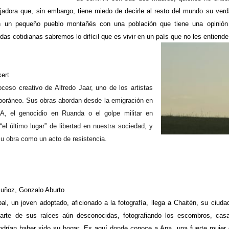
adora que, sin embargo, tiene miedo de decirle al resto del mundo su verda
en un pequeño pueblo montañés con una población que tiene una opinión
das cotidianas sabremos lo difícil que es vivir en un país que no les entiende 
ert
ceso creativo de Alfredo Jaar, uno de los artistas
poráneo.
Sus obras abordan desde la emigración en
A, el genocidio en Ruanda o el golpe militar en
“el último lugar” de libertad en nuestra sociedad, y
su obra como un acto de resistencia.
uñoz, Gonzalo Aburto
al, un joven adoptado, aficionado a la fotografía, llega a Chaitén, su ciuda
r parte de sus raíces aún desconocidas, fotografiando los escombros, cas
podrían haber sido su hogar. Es aquí donde conoce a Ana, una fuerte mujer