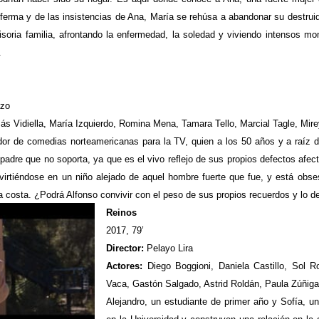
ferma y de las insistencias de Ana, María se rehúsa a abandonar su destruid
soria familia, afrontando la enfermedad, la soledad y viviendo intensos 
.
azo
Vidiella, María Izquierdo, Romina Mena, Tamara Tello, Marcial Tagle, Mire
dor de comedias norteamericanas para la TV, quien a los 50 años y a raíz 
padre que no soporta, ya que es el vivo reflejo de sus propios defectos afect
virtiéndose en un niño alejado de aquel hombre fuerte que fue, y está obs
la costa. ¿Podrá Alfonso convivir con el peso de sus propios recuerdos y lo 
Reinos
2017, 79’
Director:
Pelayo Lira
Actores:
Diego Boggioni, Daniela Castillo, Sol 
Vaca, Gastón Salgado, Astrid Roldán, Paula Zúñiga
Alejandro, un estudiante de primer año y Sofía, u