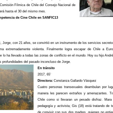
Comisión Fílmica de Chile del Consejo Nacional de
nderá hasta el 30 del mismo mes.
ompetencia de Cine Chile en SANFIC13
, Jorge, con 21 años, se convirtió en un instrumento de los servicios secreto
orma extremadamente violenta. Finalmente logra escapar de Chile a Eur
e lo ha llevado a todas las zonas de conflicto en el mundo. Hoy su hijo Andr
as profundidades del pasado inconcluso de Jorge.
En tránsito
2017, 65’
Directora:
Constanza Gallardo Vásquez
Cuatro personas transexuales deambulan por lug
manera les parecen extraños y amenazantes. Tra
Chile como si llevaran un pesado disfraz. Mara 
pedagogía y activista; Gis (18) está tratando de te
de convivir con sus dos madres, quienes no entien