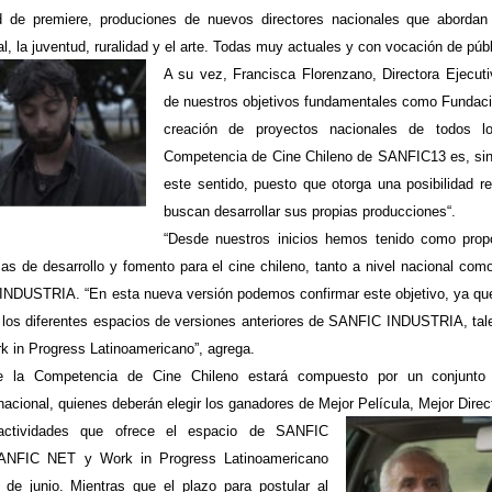
 de premiere, produciones de nuevos directores nacionales que abordan d
al, la juventud, ruralidad y el arte. Todas muy actuales y con vocación de públ
A su vez, Francisca Florenzano, Directora Ejecut
de nuestros objetivos fundamentales como Fundació
creación de proyectos nacionales de todos l
Competencia de Cine Chileno de SANFIC13 es, sin
este sentido, puesto que otorga una posibilidad r
buscan desarrollar sus propias producciones“.
“Desde nuestros inicios hemos tenido como prop
as de desarrollo y fomento para el cine chileno, tanto a nivel nacional como
INDUSTRIA. “En esta nueva versión podemos confirmar este objetivo, ya que
n los diferentes espacios de versiones anteriores de SANFIC INDUSTRIA, t
 in Progress Latinoamericano”, agrega.
de la Competencia de Cine Chileno estará compuesto por un conjunto
nacional, quienes deberán elegir los ganadores de Mejor Película, Mejor Direc
 actividades que ofrece el espacio de SANFIC
ANFIC NET y Work in Progress Latinoamericano
 de junio. Mientras que el plazo para postular al