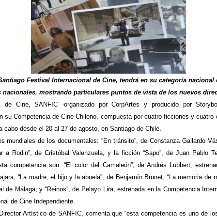
antiago Festival Internacional de Cine, tendrá en su categoría naciona
s nacionales, mostrando particulares puntos de vista de los nuevos direc
nal de Cine, SANFIC -organizado por CorpArtes y producido por Storyb
 en su Competencia de Cine Chileno, compuesta por cuatro ficciones y
cuatro
a cabo desde el 20 al 27 de agosto, en Santiago de Chile.
os mundiales de los documentales: “En tránsito”, de Constanza Gallardo Vásq
r a Rodin”, de Cristóbal Valenzuela, y la ficción “Sapo”, de Juan Pablo Ter
sta competencia son: “El color del Camaleón”, de Andrés Lübbert, estren
ajara; “La madre, el hijo y la abuela”, de Benjamín Brunet; “La memoria de 
val de Málaga; y “Reinos”, de Pelayo Lira, estrenada en la Competencia Inter
onal de Cine Independiente.
Director Artístico de SANFIC, comenta que “esta competencia es uno de los 