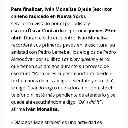
Para finalizar, Iván Monalisa Ojeda
(
escritor
chileno radicado en Nueva York
),
será entrevistado por el periodista y
escritor
Óscar Contardo
el próximo j
ueves 29 de
abril
. Durante este encuentro, Iván Monalisa
recordará sus primeros pasos en la escritura, su
amistad con Pedro Lemebel, los elogios de Pedro
Almodóvar por su libro
Las biuty queens
y el rol
que tienen sus amigos durante su proceso de
escritura: “Para mí es súper importante leerle el
texto a unos de mis amigos. ‘Siéntate y escucha’,
le digo. Cuando logro que la loca no conteste el
teléfono ni esté más pendiente de atenderlo y se
quede ahí escuchándome digo: ‘
OK, I did it’
”,
afirma
Iván Monalisa.
«Diálogos Magistrales” es una actividad es