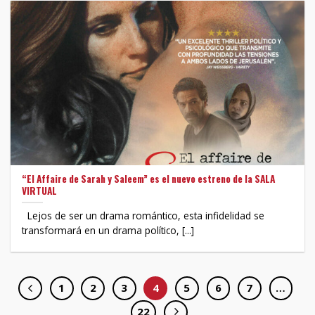
“El Affaire de Sarah y Saleem” es el nuevo estreno de la SALA
VIRTUAL
Lejos de ser un drama romántico, esta infidelidad se
transformará en un drama político, [...]
1
2
3
4
5
6
7
…
22