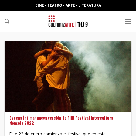
Skip
CINE - TEATRO - ARTE - LITERATURA
to
content
Escena Íntima: nueva versión de FIIN Festival Intercultural
Nómade 2022
Este 22 de enero comienza el festival que en esta