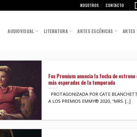
NOSOTROS
CONTACTO
AUDIOVISUAL
LITERATURA
ARTES ESCÉNICAS
ARTES 
Fox Premium anuncia la fecha de estreno 
más esperadas de la temporada
PROTAGONIZADA POR CATE BLANCHETT 
A LOS PREMIOS EMMY® 2020, “MRS. [...]