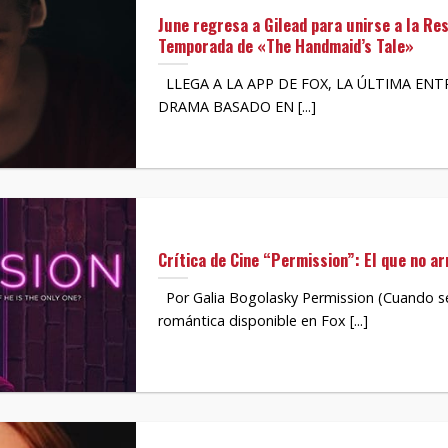
June regresa a Gilead para unirse a la Res
Temporada de «The Handmaid’s Tale»
LLEGA A LA APP DE FOX, LA ÚLTIMA EN
DRAMA BASADO EN [...]
Crítica de Cine “Permission”: El que no ar
Por Galia Bogolasky Permission (Cuando s
romántica disponible en Fox [...]