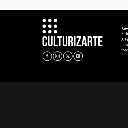
Rev
cul
Arte
pub
fot