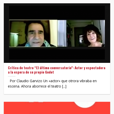
Crítica de teatro “El último conversatorio”: Actor y espectadora
a la espera de su propio Godot
Por Claudio Garvizo Un «actor» que otrora vibraba en
escena. Ahora aborrece el teatro [...]