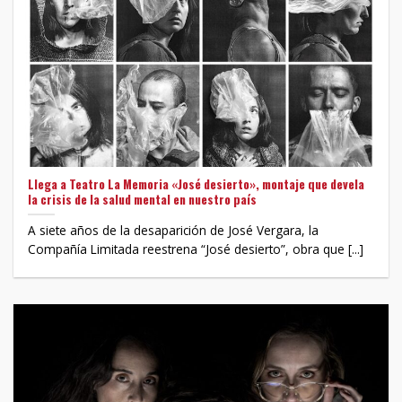
Llega a Teatro La Memoria «José desierto», montaje que devela
la crisis de la salud mental en nuestro país
A siete años de la desaparición de José Vergara, la
Compañía Limitada reestrena “José desierto”, obra que [...]