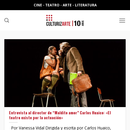
Skip
CINE - TEATRO - ARTE - LITERATURA
to
content
Entrevista al director de “Maldito amor” Carlos Huaico: «El
teatro existe por la actuación»
Por Vanessa Vidal Dirigida y escrita por Carlos Huaico,