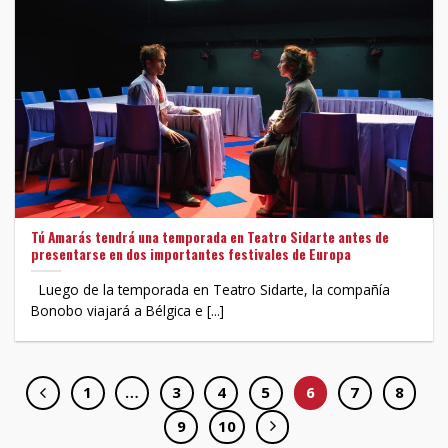
Tú Amarás tendrá una temporada en Teatro Sidarte antes de
presentarse en dos importantes festivales de Europa
Luego de la temporada en Teatro Sidarte, la compañía
Bonobo viajará a Bélgica e [...]
1
…
3
4
5
6
7
8
9
10