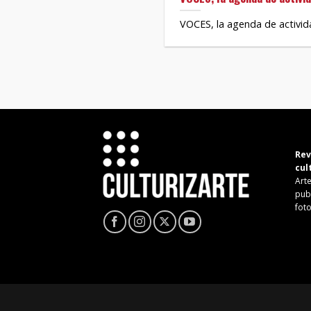
VOCES, la agenda de activida
Rev
cul
Arte
pub
fot