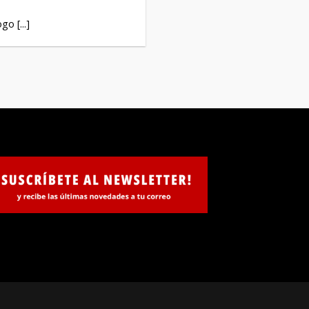
o [...]