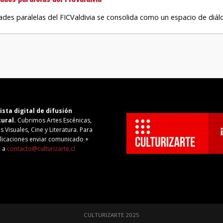
des paralelas del FICValdivia se consolida como un espacio de diálog
ista digital de difusión
tural.
Cubrimos Artes Escénicas,
s Visuales, Cine y Literatura. Para
licaciones enviar comunicado +
o a
contacto@culturizarte.cl
CULTURIZARTE 2025