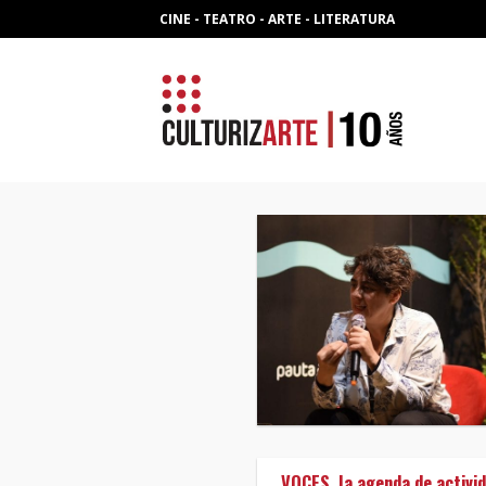
Skip
CINE - TEATRO - ARTE - LITERATURA
to
content
VOCES, la agenda de activid