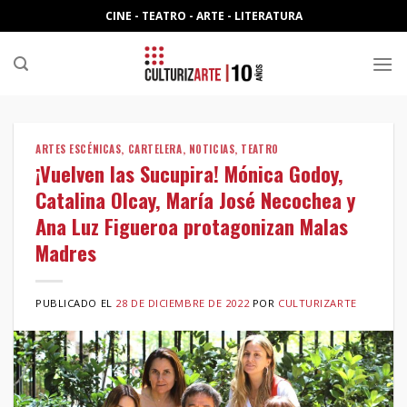
Skip
CINE - TEATRO - ARTE - LITERATURA
to
content
ARTES ESCÉNICAS
,
CARTELERA
,
NOTICIAS
,
TEATRO
¡Vuelven las Sucupira! Mónica Godoy,
Catalina Olcay, María José Necochea y
Ana Luz Figueroa protagonizan Malas
Madres
PUBLICADO EL
28 DE DICIEMBRE DE 2022
POR
CULTURIZARTE