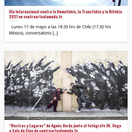
Día Internacional contra la Homofobia, la Transfobia y la Bifobia
2021 en centroartealameda.tv
Lunes 17 de mayo a las 18:30 hrs de Chile (17:30 hrs
México), conversatorio [...]
“Rostros y Lugares” de Agnès Varda junto al fotógrafo JR. llega
a Sala de Cine de centroartealameda.tv