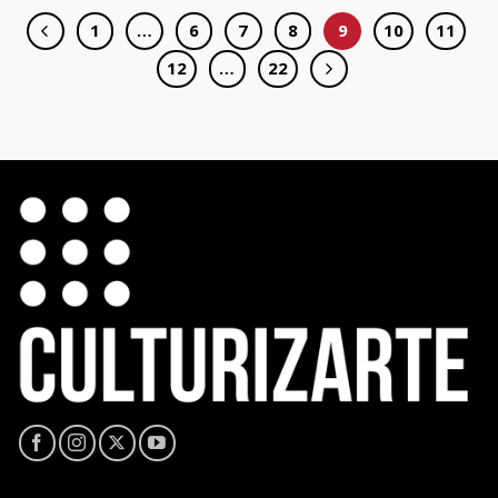
1
…
6
7
8
9
10
11
12
…
22