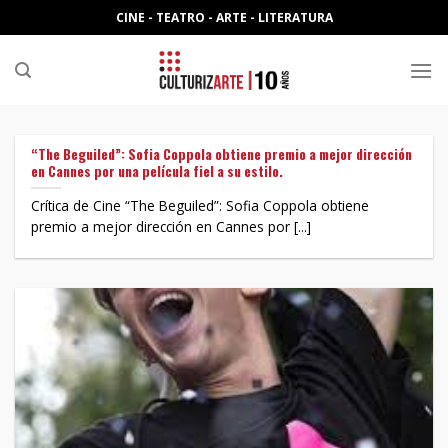
Skip
CINE - TEATRO - ARTE - LITERATURA
to
content
“The Beguiled”: Sofia Coppola obtiene premio a mejor dirección
en Cannes por una película fiel a su estilo.
Crítica de Cine “The Beguiled”: Sofia Coppola obtiene
premio a mejor dirección en Cannes por [...]