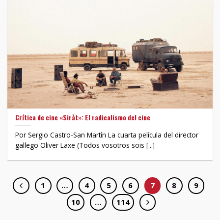
Crítica de cine «Siràt»: El radicalismo del cine
Por Sergio Castro-San Martín La cuarta película del director
gallego Oliver Laxe (Todos vosotros sois [...]
1
…
4
5
6
7
8
9
10
…
114